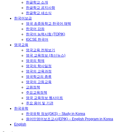
한글학교 소개
한글학교 공지사항
한글학교 새소식
한국어보급
영국 초중등학교 한국어 채택
한국어 강좌
한국어 능력시험 (TOPIK)
IGCSE 한국어
영국교육
영국교육 전체보기
영국 교육정보 (최신뉴스)
영국의 학제
영국의 학사일정
영국의 교육과정
영국학교의 종류
영국의 고등교육
교원정책
주요교육정책
영국 교육정보 웹사이트
주요 용어 및 기관
한국유학
한국유학 정보(GKS) – Study in Korea
원어민영어보조교사(EPIK) – English Program in Korea
English