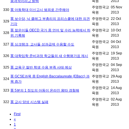
충격적이라고 밝혀
육원
2013
주영한국교
05 Nov
330
英 아동학대 미신고시 범죄로 간주해야
육원
2013
英 보수당, 닉 클레그 부총리의 프리스쿨에 대한 의견
주영한국교
22 Oct
329
기각
육원
2013
英 젊은이들 OECD 국가 중 언어 및 수리 능력에서 하
주영한국교
10 Oct
328
위 기록해
육원
2013
주영한국교
04 Oct
327
英 싱크탱크, 교사들 성과급제 수용할 수도
육원
2013
주영한국교
19 Sep
326
英 대학입학 준비과정 학교들의 새 수행평가표 제시
육원
2013
주영한국교
04 Sep
325
英 교육구 절반 학생 수용 부족 사태 예상
육원
2013
英 GCSE과목 중 English Baccalaureate (EBacc) 과
주영한국교
29 Aug
324
목 증가
육원
2013
주영한국교
14 Aug
323
英 5분의 1 정도의 아동이 온라인 왕따 경험해
육원
2013
주영한국교
02 Aug
322
英 교사 양성 시스템 실패
육원
2013
First
«
1