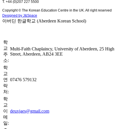
T. +44 (0)207 227 5500
Copyright © The Korean Education Centre in the UK. All right reserved
Designed by J&Space
아버딘 한글학교 (Aberdeen Korean School)
학
교
Multi-Faith Chaplaincy, University of Aberdeen, 25 High
Street, Aberdeen, AB24 3EE
주
소:
학
교
연
07476 579132
락
처:
학
교
이
deuxjaes@gmail.com
메
일: