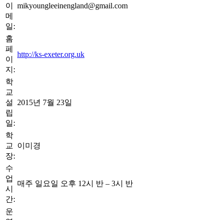
이
mikyoungleeinengland@gmail.com
메
일:
홈
페
http://ks-exeter.org.uk
이
지:
학
교
설
2015년 7월 23일
립
일:
학
교
이미경
장:
수
업
매주 일요일 오후 12시 반 – 3시 반
시
간:
운