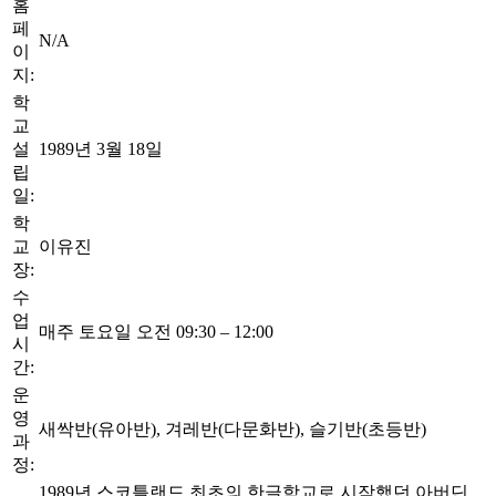
홈
페
N/A
이
지:
학
교
설
1989년 3월 18일
립
일:
학
교
이유진
장:
수
업
매주 토요일 오전 09:30 – 12:00
시
간:
운
영
새싹반(유아반), 겨레반(다문화반), 슬기반(초등반)
과
정:
1989년 스코틀랜드 최초의 한글학교로 시작했던 아버딘