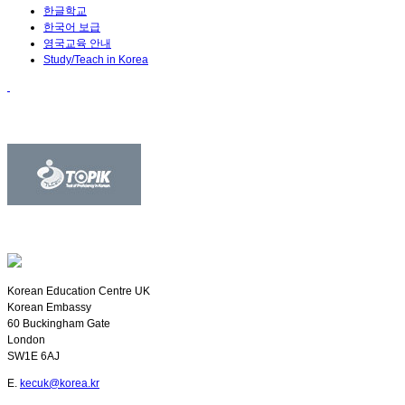
한글학교
한국어 보급
영국교육 안내
Study/Teach in Korea
Korean Education Centre UK
Korean Embassy
60 Buckingham Gate
London
SW1E 6AJ
E.
kecuk@korea.kr