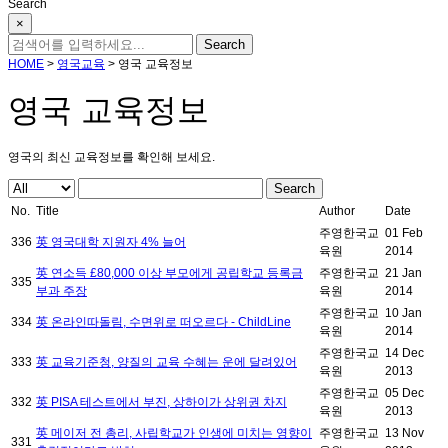
Search
×
HOME
>
영국교육
>
영국 교육정보
영국 교육정보
영국의 최신 교육정보를 확인해 보세요.
Search
No.
Title
Author
Date
주영한국교
01 Feb
336
英 영국대학 지원자 4% 늘어
육원
2014
英 연소득 £80,000 이상 부모에게 공립학교 등록금
주영한국교
21 Jan
335
부과 주장
육원
2014
주영한국교
10 Jan
334
英 온라인따돌림, 수면위로 떠오르다 - ChildLine
육원
2014
주영한국교
14 Dec
333
英 교육기준청, 양질의 교육 수혜는 운에 달려있어
육원
2013
주영한국교
05 Dec
332
英 PISA 테스트에서 부진, 상하이가 상위권 차지
육원
2013
英 메이저 전 총리, 사립학교가 인생에 미치는 영향이
주영한국교
13 Nov
331