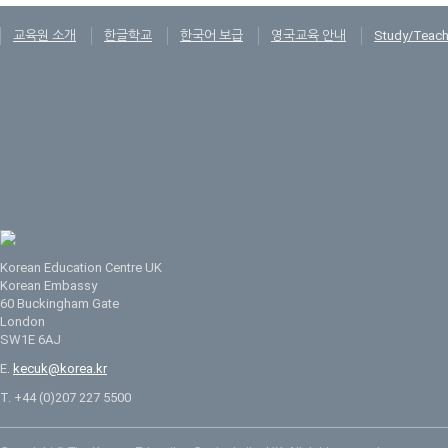
교육원 소개
한글학교
한국어 보급
영국교육 안내
Study/Teach
Korean Education Centre UK
Korean Embassy
60 Buckingham Gate
London
SW1E 6AJ
E.
kecuk@korea.kr
T. +44 (0)207 227 5500