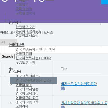
인사말
주요업무
교육원 연혁
교육원 연락처
한글학교
한글학교 소개
한글학교 공지사항
영국의 최신 교육정보를 확인해 보세요.
한글학교 새소식
한국어보급
영국 초중등학교 한국어 채택
한국어 강좌
Search
한국어 능력시험 (TOPIK)
IGCSE 한국어
No.
Title
영국교육
영국교육 전체보기
영국 교육정보 (최신뉴스)
21
국가수준 학업성취도 평가
영국의 학제
영국의 학사일정
영국의 교육과정
영국학교의 종류
영국의 고등교육
20
공사립학교간 격차(미국과의 비교
교원정책