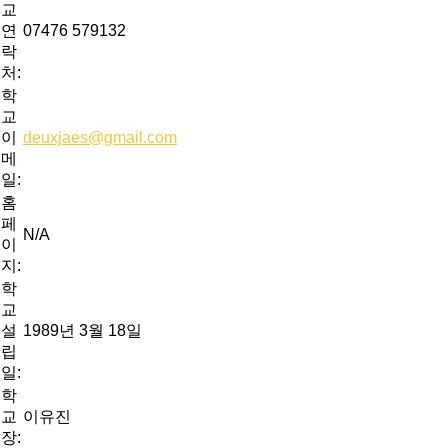
교
연
07476 579132
락
처:
학
교
이
deuxjaes@gmail.com
메
일:
홈
페
N/A
이
지:
학
교
설
1989년 3월 18일
립
일:
학
교
이유진
장: