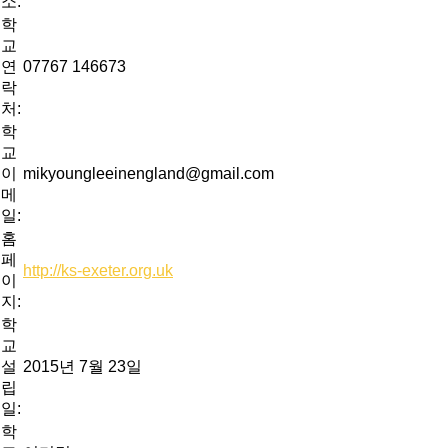
소:
학
교
연
07767 146673
락
처:
학
교
이
mikyoungleeinengland@gmail.com
메
일:
홈
페
http://ks-exeter.org.uk
이
지:
학
교
설
2015년 7월 23일
립
일:
학