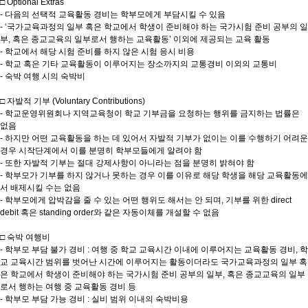
□ Optional Extras
- 다음의 선택적 교육활동 경비는 학부모에게 부담시킬 수 있음
- ‘국가교육과정의 일부 혹은 학교에서 학생이 준비해야 하는 국가시험 준비 공부의 일
부, 혹은 종교교육의 일부로서 행하는 교육활동’ 이외에 제공되는 교육 활동
- 학교에서 해당 시험 준비를 하지 않은 시험 응시 비용
- 학교 혹은 기타 교육활동이 이루어지는 장소까지의 교통경비 이외의 교통비
- 숙박 여행 시의 숙박비
□ 자발적 기부 (Voluntary Contributions)
- 학교운영위원회나 지역교육청이 학교 기부금을 요청하는 행위를 금지하는 법률은
없음
- 하지만 어떤 교육활동을 하는 데 있어서 자발적 기부가 없이는 이를 수행하기 어려운
경우 시작단계에서 이를 분명히 학부모들에게 알려야 함
- 또한 자발적 기부는 절대 강제사항이 아니라는 점을 분명히 밝혀야 함
- 학부모가 기부를 하지 않거나 못하는 경우 이를 이유로 해당 학생을 해당 교육활동에
서 배제시킬 수는 없음
- 학부모에게 압박감을 줄 수 있는 어떤 행위도 해서는 안 되며, 기부를 위한 direct
debit 혹은 standing order와 같은 자동이체를 개설할 수 없음
□ 숙박 여행비
- 학부모 부담 불가 경비 : 여행 중 학교 교육시간 이내에 이루어지는 교육활동 경비, 학
교 교육시간 범위를 벗어난 시간에 이루어지는 활동이더라도 국가교육과정의 일부 혹
은 학교에서 학생이 준비해야 하는 국가시험 준비 공부의 일부, 혹은 종교교육의 일부
로서 행하는 여행 중 교육활동 경비 등
- 학부모 부담 가능 경비 : 실비 범위 이내의 숙박비용