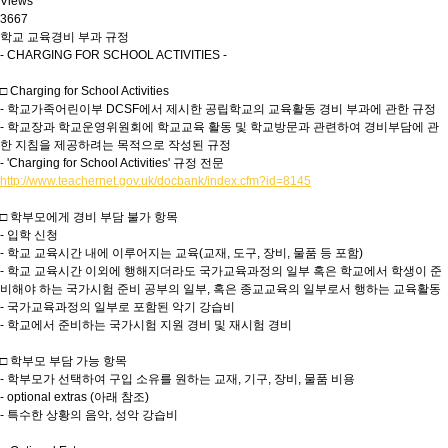
Views
3667
학교 교육경비 부과 규정
- CHARGING FOR SCHOOL ACTIVITIES -
□ Charging for School Activities
- 학교가족어린이부 DCSF에서 제시한 공립학교의 교육활동 경비 부과에 관한 규정
- 학교장과 학교운영위원회에 학교교육 활동 및 학교방문과 관련하여 경비부담에 관
한 지침을 제공하려는 목적으로 작성된 규정
- 'Charging for School Activities' 규정 전문
http://www.teachernet.gov.uk/docbank/index.cfm?id=8145
□ 학부모에게 경비 부담 불가 항목
- 입학 신청
- 학교 교육시간 내에 이루어지는 교육(교재, 도구, 장비, 물품 등 포함)
- 학교 교육시간 이외에 행해지더라도 국가교육과정의 일부 혹은 학교에서 학생이 준
비해야 하는 국가시험 준비 공부의 일부, 혹은 종교교육의 일부로서 행하는 교육활동
- 국가교육과정의 일부로 포함된 악기 강습비
- 학교에서 준비하는 국가시험 지원 경비 및 재시험 경비
□ 학부모 부담 가능 항목
- 학부모가 선택하여 구입 소유를 원하는 교재, 기구, 장비, 물품 비용
- optional extras (아래 참조)
- 특수한 상황의 음악, 성악 강습비