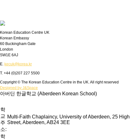
Korean Education Centre UK
Korean Embassy
60 Buckingham Gate
London
SW1E 6AJ
E.
kecuk@korea.kr
T. +44 (0)207 227 5500
Copyright © The Korean Education Centre in the UK. All right reserved
Designed by J&Space
아버딘 한글학교 (Aberdeen Korean School)
학
교
Multi-Faith Chaplaincy, University of Aberdeen, 25 High
Street, Aberdeen, AB24 3EE
주
소:
학