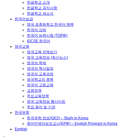
한글학교 소개
한글학교 공지사항
한글학교 새소식
한국어보급
영국 초중등학교 한국어 채택
한국어 강좌
한국어 능력시험 (TOPIK)
IGCSE 한국어
영국교육
영국교육 전체보기
영국 교육정보 (최신뉴스)
영국의 학제
영국의 학사일정
영국의 교육과정
영국학교의 종류
영국의 고등교육
교원정책
주요교육정책
영국 교육정보 웹사이트
주요 용어 및 기관
한국유학
한국유학 정보(GKS) – Study in Korea
원어민영어보조교사(EPIK) – English Program in Korea
English