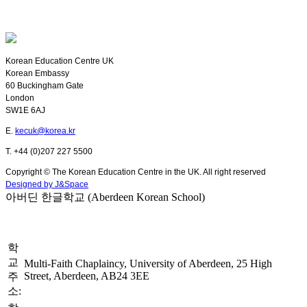
Korean Education Centre UK
Korean Embassy
60 Buckingham Gate
London
SW1E 6AJ
E.
kecuk@korea.kr
T. +44 (0)207 227 5500
Copyright © The Korean Education Centre in the UK. All right reserved
Designed by J&Space
아버딘 한글학교 (Aberdeen Korean School)
학
교
Multi-Faith Chaplaincy, University of Aberdeen, 25 High
Street, Aberdeen, AB24 3EE
주
소: