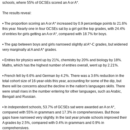
schools, where 55% of GCSEs scored an A or A*.
The results reveal:
• The proportion scoring an A or A* increased by 0.9 percentage points to 21.6%
this year. Nearly one in four GCSEs sat by a girl got the top grades, with 24.4%
of entries for girls getting an A or A*, compared with 18.7% for boys.
• The gap between boys and girls narrowed slightly at A*-C grades, but widened
very marginally at A and A* grades.
• Entries for physics went up by 21%, chemistry by 20% and biology by 18%.
Maths, which has the highest number of entries overall, went up by 2.21%.
• French fell by 6.6% and German by 4.2%. There was a 3.6% reduction in the
total cohort size of 16-year-olds this year, accounting for some of the dip, but
there will be concerns about the decline in the nation's languages skills. There
were small rises in the number entering for other languages, such as Arabic,
Bengali and Russian.
• In independent schools, 53.7% of GCSEs sat were awarded an A or A*,
compared with 55% in grammars and 17.3% in comprehensives. But those
gaps have narrowed very slightly. In the last year private schools improved their
A grades by 2.5%, compared with 0.4% in grammars and 0.9% in
comprehensives.