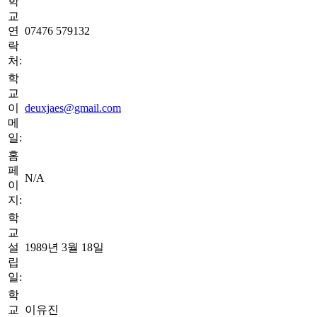
학
교
연
07476 579132
락
처:
학
교
이
deuxjaes@gmail.com
메
일:
홈
페
N/A
이
지:
학
교
설
1989년 3월 18일
립
일:
학
교
이유진