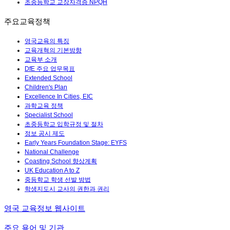
초중등학교 교장자격증 NPQH
주요교육정책
영국교육의 특징
교육개혁의 기본방향
교육부 소개
DfE 주요 업무목표
Extended School
Children's Plan
Excellence In Cities, EIC
과학교육 정책
Specialist School
초중등학교 입학규정 및 절차
정보 공시 제도
Early Years Foundation Stage: EYFS
National Challenge
Coasting School 향상계획
UK Education A to Z
중등학교 학생 선발 방법
학생지도시 교사의 권한과 권리
영국 교육정보 웹사이트
주요 용어 및 기관