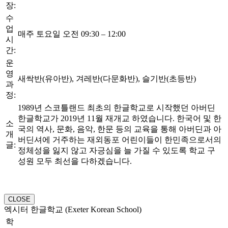
장:
수
업
매주 토요일 오전 09:30 – 12:00
시
간:
운
영
새싹반(유아반), 겨레반(다문화반), 슬기반(초등반)
과
정:
1989년 스코틀랜드 최초의 한글학교로 시작했던 아버딘
한글학교가 2019년 11월 재개교 하였습니다. 한국어 및 한
소
국의 역사, 문화, 음악, 한문 등의 교육을 통해 아버딘과 아
개
버딘셔에 거주하는 재외동포 어린이들이 한민족으로서의
글:
정체성을 잃지 않고 자긍심을 늘 가질 수 있도록 학교 구
성원 모두 최선을 다하겠습니다.
CLOSE
엑시터 한글학교 (Exeter Korean School)
학