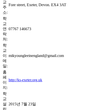
교
Fore street, Exeter, Devon. EX4 3AT
주
소:
학
교
연
07767 146673
락
처:
학
교
이
mikyoungleeinengland@gmail.com
메
일:
홈
페
http://ks-exeter.org.uk
이
지:
학
교
설
2015년 7월 23일
립