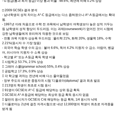
- G 등급(통과 최저 등급) 이상 통과 비율 : 98.6%, 예년에 비해 0.2% 상승
□ 2009 GCSEs 결과 분석
- 남녀학생의 성적 차이는 A*-C 등급에서는 다소 좁혀졌으나 A*-A 등급에서는 확대
됨.
- 1997년 이래 처음으로 수학 전 과목에서 남학생이 여학생보다 높은 성적 거두는
등 남학생의 성적 향상이 두드러짐. 이는 과제(coursework)가 없어진 것이 시험에
강한 남학생들에게 유리하게 작용한 것으로 보임
- 전통 과목 지원자 상승폭 두드러짐 : 물리학 21%, 화학 20%, 생물학 18%, 수학
2.21%(응시자 수 가장 많음)
- 외국어 학습 학생 수의 감소 : 불어 6.6%, 독어 4.2% 지원자 수 감소. 아랍어, 벵갈
어, 러시아어 지원자 수 소폭 상승
- 학교별 A* 또는 A 등급 획득 학생 비율
 사립학교 53.7%, 2.5% 상승
 그래머 스쿨(grammar school) 55%, 0.4% 상승
 공립학교 17.3%, 0.9% 상승
 각 학교별 격차는 전년에 비해 다소 줄어들었음
- 정부 주도의 새로운 중등자격 시험 '디플로마(diploma)' 결과 최초 발표
 213명의 학생이 최초로 시험 응시
 91명이 GCSE의 A*-C 등급에 해당하는 상위 등급 획득
 GCSE의 A*-A 등급에 해당하는 최상위 등급 획득 응시자 없음
 절반의 응시자가 GCSE의 C에 해당하는 등급 획득, 1/4 응시자 낙제
 디플로마는 2년에 걸친 자격시험으로 내년 12,000명의 학생이 최초로 자격증을
받게 됨