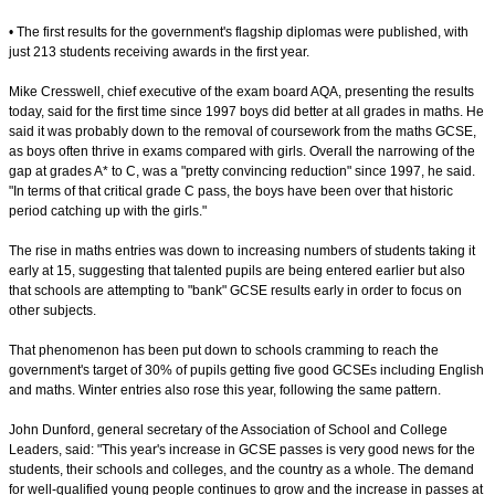
• The first results for the government's flagship diplomas were published, with
just 213 students receiving awards in the first year.
Mike Cresswell, chief executive of the exam board AQA, presenting the results
today, said for the first time since 1997 boys did better at all grades in maths. He
said it was probably down to the removal of coursework from the maths GCSE,
as boys often thrive in exams compared with girls. Overall the narrowing of the
gap at grades A* to C, was a "pretty convincing reduction" since 1997, he said.
"In terms of that critical grade C pass, the boys have been over that historic
period catching up with the girls."
The rise in maths entries was down to increasing numbers of students taking it
early at 15, suggesting that talented pupils are being entered earlier but also
that schools are attempting to "bank" GCSE results early in order to focus on
other subjects.
That phenomenon has been put down to schools cramming to reach the
government's target of 30% of pupils getting five good GCSEs including English
and maths. Winter entries also rose this year, following the same pattern.
John Dunford, general secretary of the Association of School and College
Leaders, said: "This year's increase in GCSE passes is very good news for the
students, their schools and colleges, and the country as a whole. The demand
for well-qualified young people continues to grow and the increase in passes at