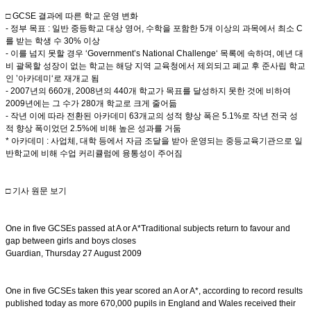
□ GCSE 결과에 따른 학교 운영 변화
- 정부 목표 : 일반 중등학교 대상 영어, 수학을 포함한 5개 이상의 과목에서 최소 C
를 받는 학생 수 30% 이상
- 이를 넘지 못할 경우 ‘Government’s National Challenge‘ 목록에 속하며, 예년 대
비 괄목할 성장이 없는 학교는 해당 지역 교육청에서 제외되고 폐교 후 준사립 학교
인 ’아카데미‘로 재개교 됨
- 2007년의 660개, 2008년의 440개 학교가 목표를 달성하지 못한 것에 비하여
2009년에는 그 수가 280개 학교로 크게 줄어듦
- 작년 이에 따라 전환된 아카데미 63개교의 성적 향상 폭은 5.1%로 작년 전국 성
적 향상 폭이었던 2.5%에 비해 높은 성과를 거둠
* 아카데미 : 사업체, 대학 등에서 자금 조달을 받아 운영되는 중등교육기관으로 일
반학교에 비해 수업 커리큘럼에 융통성이 주어짐
□ 기사 원문 보기
One in five GCSEs passed at A or A*Traditional subjects return to favour and
gap between girls and boys closes
Guardian, Thursday 27 August 2009
One in five GCSEs taken this year scored an A or A*, according to record results
published today as more 670,000 pupils in England and Wales received their