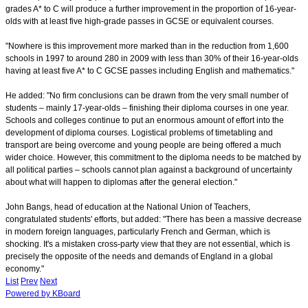
grades A* to C will produce a further improvement in the proportion of 16-year-
olds with at least five high-grade passes in GCSE or equivalent courses.
"Nowhere is this improvement more marked than in the reduction from 1,600
schools in 1997 to around 280 in 2009 with less than 30% of their 16-year-olds
having at least five A* to C GCSE passes including English and mathematics."
He added: "No firm conclusions can be drawn from the very small number of
students – mainly 17-year-olds – finishing their diploma courses in one year.
Schools and colleges continue to put an enormous amount of effort into the
development of diploma courses. Logistical problems of timetabling and
transport are being overcome and young people are being offered a much
wider choice. However, this commitment to the diploma needs to be matched by
all political parties – schools cannot plan against a background of uncertainty
about what will happen to diplomas after the general election."
John Bangs, head of education at the National Union of Teachers,
congratulated students' efforts, but added: "There has been a massive decrease
in modern foreign languages, particularly French and German, which is
shocking. It's a mistaken cross-party view that they are not essential, which is
precisely the opposite of the needs and demands of England in a global
economy."
List
Prev
Next
Powered by KBoard