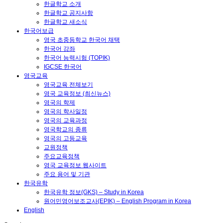
한글학교 소개
한글학교 공지사항
한글학교 새소식
한국어보급
영국 초중등학교 한국어 채택
한국어 강좌
한국어 능력시험 (TOPIK)
IGCSE 한국어
영국교육
영국교육 전체보기
영국 교육정보 (최신뉴스)
영국의 학제
영국의 학사일정
영국의 교육과정
영국학교의 종류
영국의 고등교육
교원정책
주요교육정책
영국 교육정보 웹사이트
주요 용어 및 기관
한국유학
한국유학 정보(GKS) – Study in Korea
원어민영어보조교사(EPIK) – English Program in Korea
English