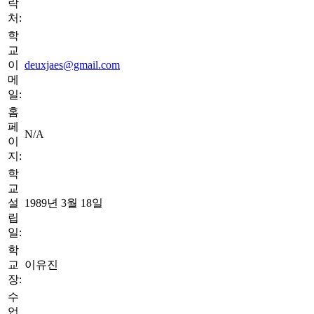
락
처:
학
교
이
deuxjaes@gmail.com
메
일:
홈
페
N/A
이
지:
학
교
설
1989년 3월 18일
립
일:
학
교
이유진
장:
수
업