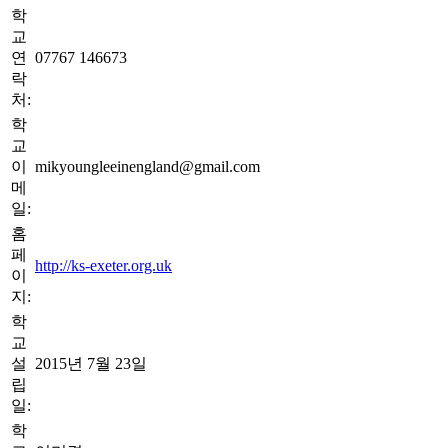
학
교
연
07767 146673
락
처:
학
교
이
mikyoungleeinengland@gmail.com
메
일:
홈
페
http://ks-exeter.org.uk
이
지:
학
교
설
2015년 7월 23일
립
일:
학