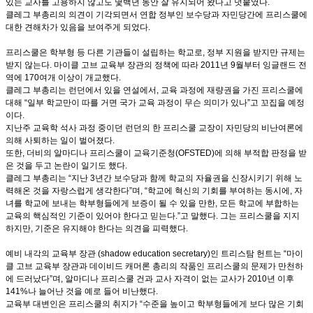
있는 교사를 고용하지 않고도 몇백년 동안 잘 유지되어 왔다고 덧붙였다.
클레그 부총리의 의견이 기각되면서 연합 정부인 보수당과 자민당간에 프리스쿨에
대한 견해차가 있음을 보여주게 되었다.
프리스쿨은 학부형 등 다른 기관들이 설립하는 학교로, 정부 지원을 받지만 규제는
받지 않는다. 마이클 고브 교육부 장관의 정책에 따라 2011년 9월부터 잉글랜드 전
역에 170여개 이상이 개교했다.
클레그 부총리는 런던에서 있을 연설에서, 교육 과정에 재량권을 가진 프리스쿨에
대해 “일부 학교만이 따를 거면 국가 교육 과정이 무슨 의미가 있나”고 꼬집을 예정
이다.
지난주 교육학 석사 과정 중이던 런던의 한 프리스쿨 교장이 자민당의 비난여론에
의해 사퇴하는 일이 벌어졌다.
또한, 더비의 알마디나 프리스쿨이 교육기준청(OFSTED)에 의해 부적합 판정을 받
은 것을 두고 논란이 일기도 했다.
클레그 부총리는 “지난 3년간 보수당과 함께 학교의 자율권을 신장시키기 위해 노
력해온 것을 자랑스럽게 생각한다”며, “학교에 혁신의 기회를 부여하는 동시에, 자
녀를 학교에 보내는 학부형들에게 보증이 될 수 있을 만한, 모든 학교에 부합하는
교육의 핵심적인 기준이 있어야 한다고 믿는다.”고 말했다. 그는 프리스쿨을 지지
하지만, 기준은 유지해야 한다는 의견을 피력했다.
예비 내각의 교육부 장관 (shadow education secretary)인 트리스탐 헌트는 “마이
클 고브 교육부 장관과 데이비드 캐머론 총리의 작품인 프리스쿨의 문제가 만천하
에 드러났다”며, 알마디나 프리스쿨 건과 교사 자격이 없는 교사가 2010년 이후
141%나 늘어난 것을 예로 들어 비난했다.
교육부 대변인은 프리스쿨의 취지가 “수준을 높이고 학부형들에게 보다 많은 기회