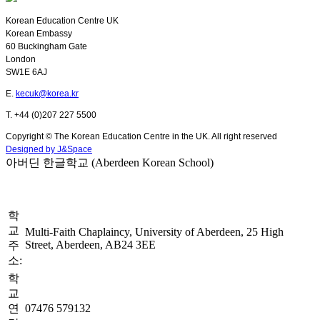
Korean Education Centre UK
Korean Embassy
60 Buckingham Gate
London
SW1E 6AJ
E.
kecuk@korea.kr
T. +44 (0)207 227 5500
Copyright © The Korean Education Centre in the UK. All right reserved
Designed by J&Space
아버딘 한글학교 (Aberdeen Korean School)
학
교
Multi-Faith Chaplaincy, University of Aberdeen, 25 High
Street, Aberdeen, AB24 3EE
주
소:
학
교
연
07476 579132