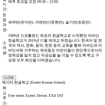
매주 토요일 오전 09:30 – 12:00
시
간:
운
영
새싹반(유아반), 겨레반(다문화반), 슬기반(초등반)
과
정:
1989년 스코틀랜드 최초의 한글학교로 시작했던 아버딘
한글학교가 2019년 11월 재개교 하였습니다. 한국어 및 한
소
국의 역사, 문화, 음악, 한문 등의 교육을 통해 아버딘과 아
개
버딘셔에 거주하는 재외동포 어린이들이 한민족으로서의
글:
정체성을 잃지 않고 자긍심을 늘 가질 수 있도록 학교 구
성원 모두 최선을 다하겠습니다.
CLOSE
엑시터 한글학교 (Exeter Korean School)
학
교
Fore street, Exeter, Devon. EX4 3AT
주
소: