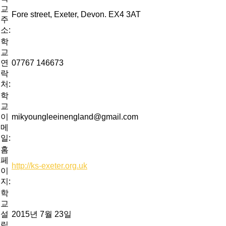
교
Fore street, Exeter, Devon. EX4 3AT
주
소:
학
교
연
07767 146673
락
처:
학
교
이
mikyoungleeinengland@gmail.com
메
일:
홈
페
http://ks-exeter.org.uk
이
지:
학
교
설
2015년 7월 23일
립