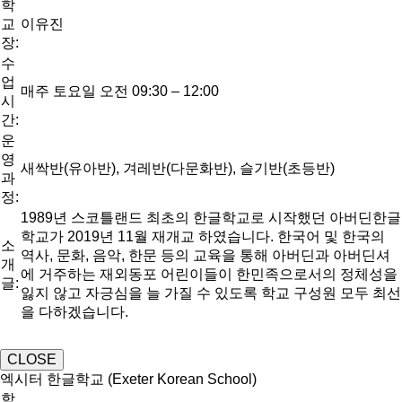
학
교
이유진
장:
수
업
매주 토요일 오전 09:30 – 12:00
시
간:
운
영
새싹반(유아반), 겨레반(다문화반), 슬기반(초등반)
과
정:
1989년 스코틀랜드 최초의 한글학교로 시작했던 아버딘한글
학교가 2019년 11월 재개교 하였습니다. 한국어 및 한국의
소
역사, 문화, 음악, 한문 등의 교육을 통해 아버딘과 아버딘셔
개
에 거주하는 재외동포 어린이들이 한민족으로서의 정체성을
글:
잃지 않고 자긍심을 늘 가질 수 있도록 학교 구성원 모두 최선
을 다하겠습니다.
CLOSE
엑시터 한글학교 (Exeter Korean School)
학