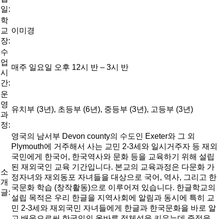
일:
학
교
이미경
장:
수
업
매주 일요일 오후 12시 반 – 3시 반
시
간:
운
영
유치부 (3년), 초등부 (6년), 중등부 (3년), 고등부 (3년)
과
정:
영국의 남서부 Devon county의 수도인 Exeter와 그 외
Plymouth에 거주해서 사는 교민 2-3세와 일시거주자 등 재외
국민에게 한국어, 한국역사와 문화 등을 교육하기 위해 설립
된 재외국인 교육 기간입니다. 본교의 교육과정은 다문화 가
소
정자녀와 재외동포 자녀들을 대상으로 국어, 역사, 그리고 한
개
국문화 학습 (창작활동)으로 이루어져 있습니다. 한글학교의
글:
설립 목적은 우리 한글을 지역사회에 알림과 동시에 특히 교
민 2-3세와 재외국민 자녀들에게 한글과 한국문화을 바로 알
고 배움으로써 한국인의 올바른 정체성을 키우는데 중점을