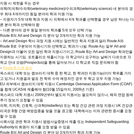
지원 시 제한을 두는 경우
의학/치의학/수의학(veterinary medicine)/수의과학(veterinary science) 네 분야의 경
우 최대 4개까지만 동일 분야의 학과 지원 가능
– 지원자가 5개 대학 학과 지원 시 의학에서 4개 학과를 선택했을 경우 남은 하나는 다
른 분야 학과 선택해야 함
– 다른 분야의 경우 동일 분야의 학과를 5개 모두 선택 가능
Route B의 Art and Design 각 분야 당 3개까지만 학과 지원 가능
– Art and Design 학사 과정 지원 시에는 일반적인 학과 지원과 달리 Route A와
Route B로 구분되어 지원시기와 선택학교, 학과가 나뉨. Route A는 일부 Art and
Design과 더불어 모든 일반 학과 지원시기이고, Route B는 Art and Design 학과만을
지원하는 시기임. 포트폴리오 제출시기는 각 학교마다 요구하는 날짜가 다르므로 각
학교 안내 요람(Prospectus)을 통해 알아보거나 각 학교로 직접 문의해야 함
–
Route B 지원 절차
옥스퍼드 대학 또는 캠브리지 대학 중 한 학교, 한 학과만 지원가능(이미 학위를 가지
고 있거나 지원결과 발표 전 학위 수여 예정자인 경우 두 학교 모두 지원 가능)
EU 외부에서 캠브리지 대학 지원시 Cambridge Overseas Application Form (COAF)
을 함께 UCAS에 제출해야 함(10월 15일까지, 2009년 기준)
옥스퍼드 대학 지원시 2009년부터 별도의 지원서는 필요하지 않으나, 해외 면접 등에
추가 정보가 요청될 수 있음
의학, 치의학, 간호학, 산과학(midwifery) 또는 특정 건강 관련 과정 지원시 UK 건강관
리국은 B형 간염 예방접종을 맞을 것을 권고함. 대학에서는 이와 관련한 증서를 요청
할 수 있음
사회사업 관련 학과 지원시 범법사실증명서 제출 또는 Independent Safeguarding
Authority의 회원이 되기를 요청 받을 수 있음
Route B의 Art and Design 각 분야 당 3개까지만 학과 지원 가능