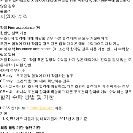
된 경우 일반적으로 지원자가 대학에 연락을 전혀 취하지 않거나 인터뷰에 참석하지
않은 경우
불합격
지원자 수락
확답 Firm acceptance (F)
한번만 선택 가능
무조건적 합격에 대해 확답할 경우 다른 합격 대학은 모두 거절해야 함
조건부 합격에 대해 확답할 경우 다른 합격 대학은 예비 수락(I)으로 처리 가능
예비 수락 Insurance acceptance (I) : 조건적 합격일 경우 사용 가능. 반드시 수락할
필요 없음
거절 Decline (D) : 확답 혹은 잠정적 수락을 하지 않은 대학이나, 진학을 원치 않는 모
든 대학에 대한 답변
4가지 경우의 수
UF only – 무조건적 합격에 대해 확답하는 경우
CF only – 조건적 합격에 대해 확답하는 경우
CF + CI – 하나의 조건적 합격에 확답하고, 다른 조건적 합격에 예비 수락 하는 경우
CF + UI – 하나의 조건적 합격에 확답하고 다른 무조건적 합격에 예비 수락 하는 경우
합격 수락 방법 및 기한
UCAS 웹사이트의
Track 웹페이지
이용
기한
– UK, EU 거주 지원자 및 해외지원자, 2013년 지원 기준
최종 결정 기한
답변 기한