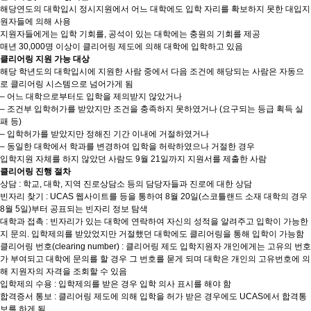
해당연도의 대학입시 정시지원에서 어느 대학에도 입학 자리를 확보하지 못한 대입지
원자들에 의해 사용
지원자들에게는 입학 기회를, 공석이 있는 대학에는 충원의 기회를 제공
매년 30,000명 이상이 클리어링 제도에 의해 대학에 입학하고 있음
클리어링 지원 가능 대상
해당 학년도의 대학입시에 지원한 사람 중에서 다음 조건에 해당되는 사람은 자동으
로 클리어링 시스템으로 넘어가게 됨
– 어느 대학으로부터도 입학을 제의받지 않았거나
– 조건부 입학허가를 받았지만 조건을 충족하지 못하였거나 (요구되는 등급 획득 실
패 등)
– 입학허가를 받았지만 정해진 기간 이내에 거절하였거나
– 동일한 대학에서 학과를 변경하여 입학을 허락하였으나 거절한 경우
입학지원 자체를 하지 않았던 사람도 9월 21일까지 지원서를 제출한 사람
클리어링 진행 절차
상담 : 학교, 대학, 지역 진로상담소 등의 담당자들과 진로에 대한 상담
빈자리 찾기 : UCAS 웹사이트를 등을 통하여 8월 20일(스코틀랜드 소재 대학의 경우
8월 5일)부터 공표되는 빈자리 정보 탐색
대학과 접촉 : 빈자리가 있는 대학에 연락하여 자신의 성적을 알려주고 입학이 가능한
지 문의. 입학제의를 받았었지만 거절했던 대학에도 클리어링을 통해 입학이 가능함
클리어링 번호(clearing number) : 클리어링 제도 입학지원자 개인에게는 고유의 번호
가 부여되고 대학에 문의를 할 경우 그 번호를 묻게 되며 대학은 개인의 고유번호에 의
해 지원자의 자격을 조회할 수 있음
입학제의 수용 : 입학제의를 받은 경우 입학 의사 표시를 해야 함
합격증서 통보 : 클리어링 제도에 의해 입학을 허가 받은 경우에도 UCAS에서 합격통
보를 하게 됨