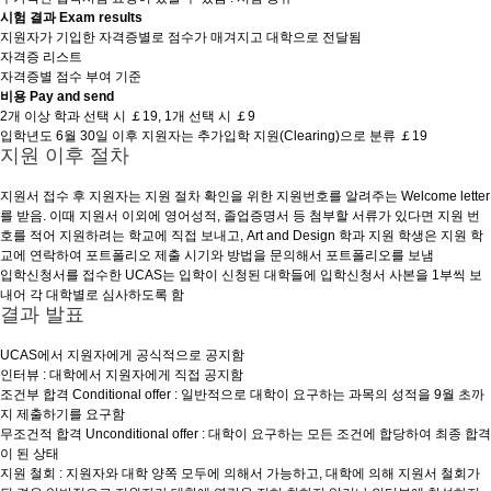
시험 결과 Exam results
지원자가 기입한 자격증별로 점수가 매겨지고 대학으로 전달됨
자격증 리스트
자격증별 점수 부여 기준
비용 Pay and send
2개 이상 학과 선택 시 ￡19, 1개 선택 시 ￡9
입학년도 6월 30일 이후 지원자는 추가입학 지원(Clearing)으로 분류 ￡19
지원 이후 절차
지원서 접수 후 지원자는 지원 절차 확인을 위한 지원번호를 알려주는 Welcome letter
를 받음. 이때 지원서 이외에 영어성적, 졸업증명서 등 첨부할 서류가 있다면 지원 번
호를 적어 지원하려는 학교에 직접 보내고, Art and Design 학과 지원 학생은 지원 학
교에 연락하여 포트폴리오 제출 시기와 방법을 문의해서 포트폴리오를 보냄
입학신청서를 접수한 UCAS는 입학이 신청된 대학들에 입학신청서 사본을 1부씩 보
내어 각 대학별로 심사하도록 함
결과 발표
UCAS에서 지원자에게 공식적으로 공지함
인터뷰 : 대학에서 지원자에게 직접 공지함
조건부 합격 Conditional offer : 일반적으로 대학이 요구하는 과목의 성적을 9월 초까
지 제출하기를 요구함
무조건적 합격 Unconditional offer : 대학이 요구하는 모든 조건에 합당하여 최종 합격
이 된 상태
지원 철회 : 지원자와 대학 양쪽 모두에 의해서 가능하고, 대학에 의해 지원서 철회가