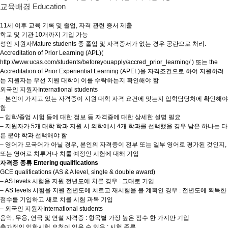
교육배경 Education
11세 이후 교육 기록 및 졸업, 자격 관련 증서 제출
학교 및 기관 10개까지 기입 가능
성인 지원자Mature students 중 졸업 및 자격증서가 없는 경우 공란으로 처리.
Accreditation of Prior Learning (APL)(
http://www.ucas.com/students/beforeyouapply/accred_prior_learning/ ) 또는 the
Accreditation of Prior Experiential Learning (APEL)을 자격조건으로 하여 지원하려
는 지원자는 우선 지원 대학이 이를 수락하는지 확인해야 함
외국인 지원자International students
– 본인이 가지고 있는 자격증이 지원 대학 자격 요건에 맞는지 입학담당처에 확인해야
함
– 입학/졸업 시험 등에 대한 정보 등 자격증에 대한 상세한 설명 필요
– 지원자가 5개 대학 학과 지원 시 의학에서 4개 학과를 선택했을 경우 남은 하나는 다
른 분야 학과 선택해야 함
– 영어가 모국어가 아닐 경우, 본인의 자격증이 전부 또는 일부 영어로 평가된 것인지,
또는 영어로 치루거나 치룰 예정인 시험에 대해 기입
자격증 종류 Entering qualifications
GCE qualifications (AS & A level, single & double award)
– AS levels 시험을 지원 전년도에 치른 경우 : 그대로 기입
– AS levels 시험을 지원 전년도에 치르고 재시험을 볼 계획인 경우 : 전년도에 획득한
점수를 기입하고 새로 치를 시험 과목 기입
– 외국인 지원자International students
음악, 무용, 연극 및 연설 자격증 : 항목별 가장 높은 점수 한 가지만 기입
추가적인 입학시험 요청이 있을 수 있음 : 시험 종류