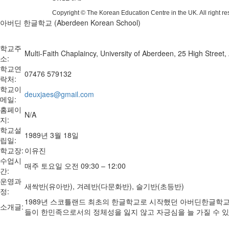
Copyright © The Korean Education Centre in the UK. All right r
아버딘 한글학교 (Aberdeen Korean School)
학교주
Multi-Faith Chaplaincy, University of Aberdeen, 25 High Stree
소:
학교연
07476 579132
락처:
학교이
deuxjaes@gmail.com
메일:
홈페이
N/A
지:
학교설
1989년 3월 18일
립일:
학교장:
이유진
수업시
매주 토요일 오전 09:30 – 12:00
간:
운영과
새싹반(유아반), 겨레반(다문화반), 슬기반(초등반)
정:
1989년 스코틀랜드 최초의 한글학교로 시작했던 아버딘한글학교가 
소개글:
들이 한민족으로서의 정체성을 잃지 않고 자긍심을 늘 가질 수 