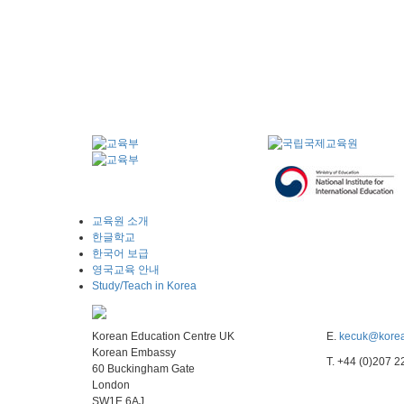
교육원 소개
한글학교
한국어 보급
영국교육 안내
Study/Teach in Korea
Korean Education Centre UK
E.
kecuk@korea
Korean Embassy
T. +44 (0)207 
60 Buckingham Gate
London
SW1E 6AJ