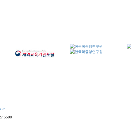
.kr
227 5500