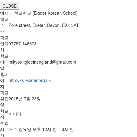
CLOSE
엑시터 한글학교 (Exeter Korean School)
학교
주
Fore street, Exeter, Devon. EX4 3AT
소:
학교
연락
07767 146673
처:
학교
이메
mikyoungleeinengland@gmail.com
일:
홈페
이
http://ks-exeter.org.uk
지:
학교
설립
2015년 7월 23일
일:
학교
이미경
장:
수업
시
매주 일요일 오후 12시 반 – 3시 반
간: