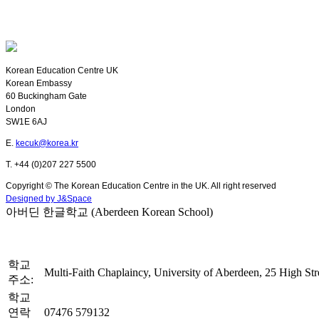
Korean Education Centre UK
Korean Embassy
60 Buckingham Gate
London
SW1E 6AJ
E.
kecuk@korea.kr
T. +44 (0)207 227 5500
Copyright © The Korean Education Centre in the UK. All right reserved
Designed by J&Space
아버딘 한글학교 (Aberdeen Korean School)
학교
Multi-Faith Chaplaincy, University of Aberdeen, 25 High S
주소:
학교
연락
07476 579132