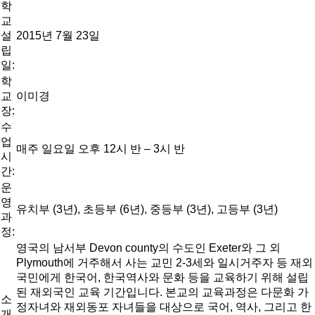
학
교
설
2015년 7월 23일
립
일:
학
교
이미경
장:
수
업
매주 일요일 오후 12시 반 – 3시 반
시
간:
운
영
유치부 (3년), 초등부 (6년), 중등부 (3년), 고등부 (3년)
과
정:
영국의 남서부 Devon county의 수도인 Exeter와 그 외
Plymouth에 거주해서 사는 교민 2-3세와 일시거주자 등 재외
국민에게 한국어, 한국역사와 문화 등을 교육하기 위해 설립
된 재외국인 교육 기간입니다. 본교의 교육과정은 다문화 가
소
정자녀와 재외동포 자녀들을 대상으로 국어, 역사, 그리고 한
개