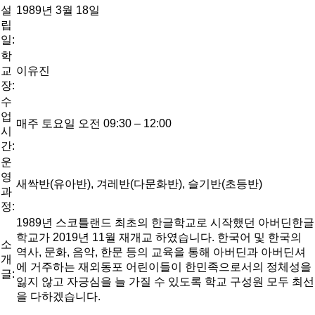
설
1989년 3월 18일
립
일:
학
교
이유진
장:
수
업
매주 토요일 오전 09:30 – 12:00
시
간:
운
영
새싹반(유아반), 겨레반(다문화반), 슬기반(초등반)
과
정:
1989년 스코틀랜드 최초의 한글학교로 시작했던 아버딘한글
학교가 2019년 11월 재개교 하였습니다. 한국어 및 한국의
소
역사, 문화, 음악, 한문 등의 교육을 통해 아버딘과 아버딘셔
개
에 거주하는 재외동포 어린이들이 한민족으로서의 정체성을
글:
잃지 않고 자긍심을 늘 가질 수 있도록 학교 구성원 모두 최선
을 다하겠습니다.