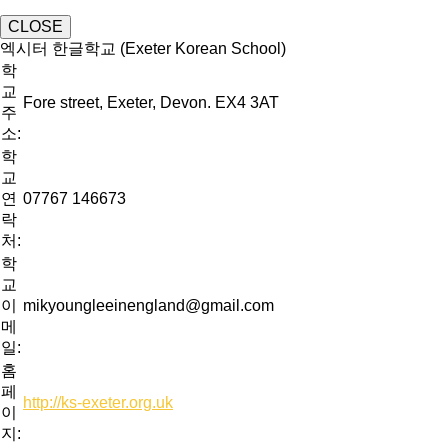
CLOSE
엑시터 한글학교 (Exeter Korean School)
학
교
Fore street, Exeter, Devon. EX4 3AT
주
소:
학
교
연
07767 146673
락
처:
학
교
이
mikyoungleeinengland@gmail.com
메
일:
홈
페
http://ks-exeter.org.uk
이
지: