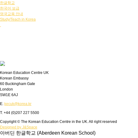
한글학교
한국어 보급
영국교육 안내
Study/Teach in Korea
Korean Education Centre UK
Korean Embassy
60 Buckingham Gate
London
SW1E 6AJ
E.
kecuk@korea.kr
T. +44 (0)207 227 5500
Copyright © The Korean Education Centre in the UK. All right reserved
Designed by J&Space
아버딘 한글학교 (Aberdeen Korean School)