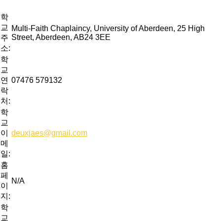
학
교
Multi-Faith Chaplaincy, University of Aberdeen, 25 High
Street, Aberdeen, AB24 3EE
주
소:
학
교
연
07476 579132
락
처:
학
교
이
deuxjaes@gmail.com
메
일:
홈
페
N/A
이
지:
학
교