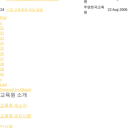
원
주영한국교육
24
신임 교육원장 부임 알림
22 Aug 2006
원
First
«
31
32
33
34
35
36
37
38
39
40
»
Last
Powered by KBoard
교육원 소개
교육원 새소식
교육원 공지사항
인사말