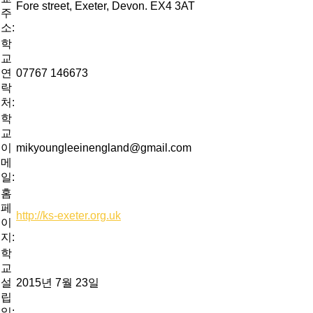
Fore street, Exeter, Devon. EX4 3AT
주
소:
학
교
연
07767 146673
락
처:
학
교
이
mikyoungleeinengland@gmail.com
메
일:
홈
페
http://ks-exeter.org.uk
이
지:
학
교
설
2015년 7월 23일
립
일: