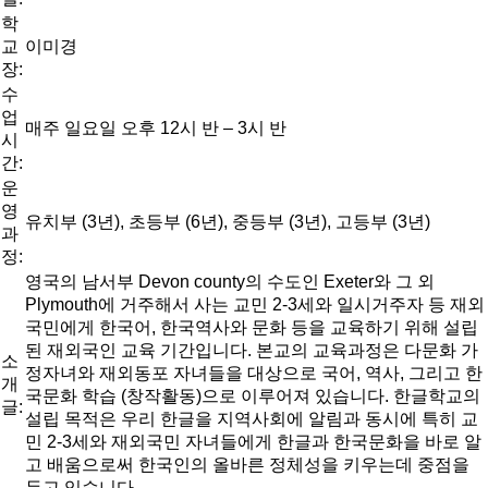
학
교
이미경
장:
수
업
매주 일요일 오후 12시 반 – 3시 반
시
간:
운
영
유치부 (3년), 초등부 (6년), 중등부 (3년), 고등부 (3년)
과
정:
영국의 남서부 Devon county의 수도인 Exeter와 그 외
Plymouth에 거주해서 사는 교민 2-3세와 일시거주자 등 재외
국민에게 한국어, 한국역사와 문화 등을 교육하기 위해 설립
된 재외국인 교육 기간입니다. 본교의 교육과정은 다문화 가
소
정자녀와 재외동포 자녀들을 대상으로 국어, 역사, 그리고 한
개
국문화 학습 (창작활동)으로 이루어져 있습니다. 한글학교의
글:
설립 목적은 우리 한글을 지역사회에 알림과 동시에 특히 교
민 2-3세와 재외국민 자녀들에게 한글과 한국문화을 바로 알
고 배움으로써 한국인의 올바른 정체성을 키우는데 중점을
두고 있습니다.