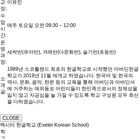
교
이유진
장:
수
업
매주 토요일 오전 09:30 – 12:00
시
간:
운
영
새싹반(유아반), 겨레반(다문화반), 슬기반(초등반)
과
정:
1989년 스코틀랜드 최초의 한글학교로 시작했던 아버딘한글
학교가 2019년 11월 재개교 하였습니다. 한국어 및 한국의
소
역사, 문화, 음악, 한문 등의 교육을 통해 아버딘과 아버딘셔
개
에 거주하는 재외동포 어린이들이 한민족으로서의 정체성을
글:
잃지 않고 자긍심을 늘 가질 수 있도록 학교 구성원 모두 최선
을 다하겠습니다.
CLOSE
엑시터 한글학교 (Exeter Korean School)
학
교