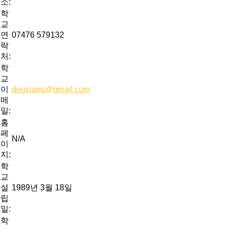
소:
학
교
연
07476 579132
락
처:
학
교
이
deuxjaes@gmail.com
메
일:
홈
페
N/A
이
지:
학
교
설
1989년 3월 18일
립
일:
학