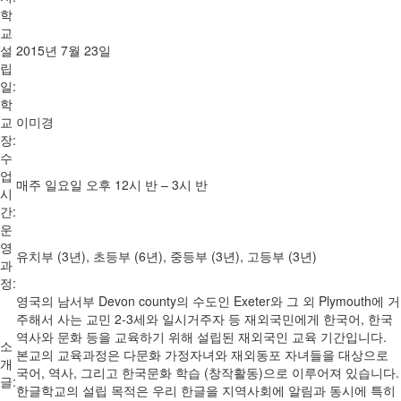
학
교
설
2015년 7월 23일
립
일:
학
교
이미경
장:
수
업
매주 일요일 오후 12시 반 – 3시 반
시
간:
운
영
유치부 (3년), 초등부 (6년), 중등부 (3년), 고등부 (3년)
과
정:
영국의 남서부 Devon county의 수도인 Exeter와 그 외 Plymouth에 거
주해서 사는 교민 2-3세와 일시거주자 등 재외국민에게 한국어, 한국
역사와 문화 등을 교육하기 위해 설립된 재외국인 교육 기간입니다.
소
본교의 교육과정은 다문화 가정자녀와 재외동포 자녀들을 대상으로
개
국어, 역사, 그리고 한국문화 학습 (창작활동)으로 이루어져 있습니다.
글:
한글학교의 설립 목적은 우리 한글을 지역사회에 알림과 동시에 특히