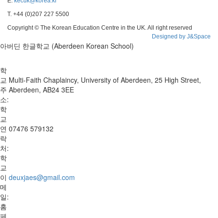
E.
kecuk@korea.kr
T. +44 (0)207 227 5500
Copyright © The Korean Education Centre in the UK. All right reserved
Designed by J&Space
아버딘 한글학교 (Aberdeen Korean School)
학
교
Multi-Faith Chaplaincy, University of Aberdeen, 25 High Street,
주
Aberdeen, AB24 3EE
소:
학
교
연
07476 579132
락
처:
학
교
이
deuxjaes@gmail.com
메
일:
홈
페