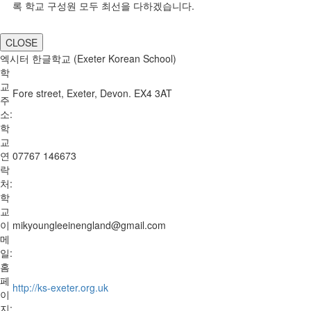
록 학교 구성원 모두 최선을 다하겠습니다.
CLOSE
엑시터 한글학교 (Exeter Korean School)
학
교
Fore street, Exeter, Devon. EX4 3AT
주
소:
학
교
연
07767 146673
락
처:
학
교
이
mikyoungleeinengland@gmail.com
메
일:
홈
페
http://ks-exeter.org.uk
이
지: