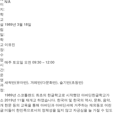
N/A
이
지:
학
교
설
1989년 3월 18일
립
일:
학
교
이유진
장:
수
업
매주 토요일 오전 09:30 – 12:00
시
간:
운
영
새싹반(유아반), 겨레반(다문화반), 슬기반(초등반)
과
정:
1989년 스코틀랜드 최초의 한글학교로 시작했던 아버딘한글학교가
소
2019년 11월 재개교 하였습니다. 한국어 및 한국의 역사, 문화, 음악,
개
한문 등의 교육을 통해 아버딘과 아버딘셔에 거주하는 재외동포 어린
글:
이들이 한민족으로서의 정체성을 잃지 않고 자긍심을 늘 가질 수 있도