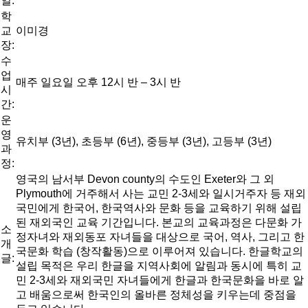
일:
학
교
이미경
장:
수
업
매주 일요일 오후 12시 반 – 3시 반
시
간:
운
영
유치부 (3년), 초등부 (6년), 중등부 (3년), 고등부 (3년)
과
정:
영국의 남서부 Devon county의 수도인 Exeter와 그 외
Plymouth에 거주해서 사는 교민 2-3세와 일시거주자 등 재외
국민에게 한국어, 한국역사와 문화 등을 교육하기 위해 설립
된 재외국인 교육 기간입니다. 본교의 교육과정은 다문화 가
소
정자녀와 재외동포 자녀들을 대상으로 국어, 역사, 그리고 한
개
국문화 학습 (창작활동)으로 이루어져 있습니다. 한글학교의
글:
설립 목적은 우리 한글을 지역사회에 알림과 동시에 특히 교
민 2-3세와 재외국민 자녀들에게 한글과 한국문화을 바로 알
고 배움으로써 한국인의 올바른 정체성을 키우는데 중점을