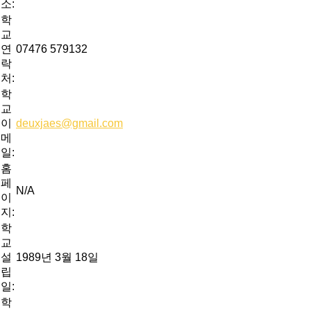
소:
학
교
연
07476 579132
락
처:
학
교
이
deuxjaes@gmail.com
메
일:
홈
페
N/A
이
지:
학
교
설
1989년 3월 18일
립
일:
학