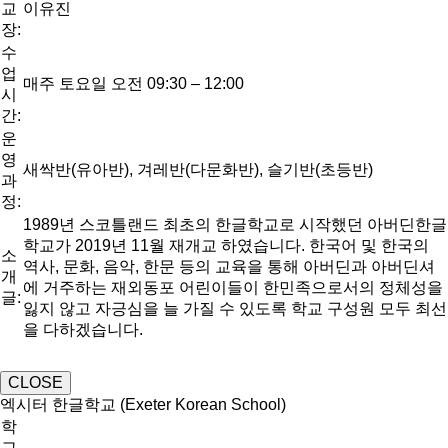
교
이유진
장:
수
업
매주 토요일 오전 09:30 – 12:00
시
간:
운
영
새싹반(유아반), 겨레반(다문화반), 슬기반(초등반)
과
정:
1989년 스코틀랜드 최초의 한글학교로 시작했던 아버딘한글
학교가 2019년 11월 재개교 하였습니다. 한국어 및 한국의
소
역사, 문화, 음악, 한문 등의 교육을 통해 아버딘과 아버딘셔
개
에 거주하는 재외동포 어린이들이 한민족으로서의 정체성을
글:
잃지 않고 자긍심을 늘 가질 수 있도록 학교 구성원 모두 최선
을 다하겠습니다.
CLOSE
엑시터 한글학교 (Exeter Korean School)
학
교