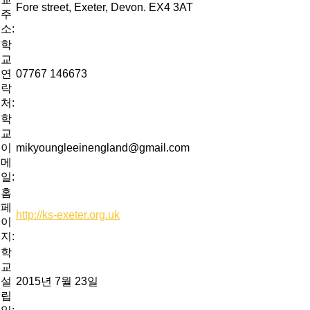
Fore street, Exeter, Devon. EX4 3AT
주
소:
학
교
연
07767 146673
락
처:
학
교
이
mikyoungleeinengland@gmail.com
메
일:
홈
페
http://ks-exeter.org.uk
이
지:
학
교
설
2015년 7월 23일
립