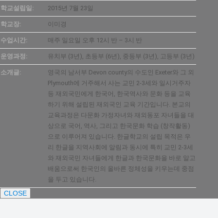
학교설립일:
2015년 7월 23일
학교장:
이미경
수업시간:
매주 일요일 오후 12시 반 – 3시 반
운영과정:
유치부 (3년), 초등부 (6년), 중등부 (3년), 고등부 (3년)
소개글:
영국의 남서부 Devon county의 수도인 Exeter와 그 외
Plymouth에 거주해서 사는 교민 2-3세와 일시거주자
등 재외국민에게 한국어, 한국역사와 문화 등을 교육
하기 위해 설립된 재외국인 교육 기간입니다. 본교의
교육과정은 다문화 가정자녀와 재외동포 자녀들을 대
상으로 국어, 역사, 그리고 한국문화 학습 (창작활동)
으로 이루어져 있습니다. 한글학교의 설립 목적은 우
리 한글을 지역사회에 알림과 동시에 특히 교민 2-3세
와 재외국민 자녀들에게 한글과 한국문화을 바로 알고
배움으로써 한국인의 올바른 정체성을 키우는데 중점
을 두고 있습니다.
CLOSE