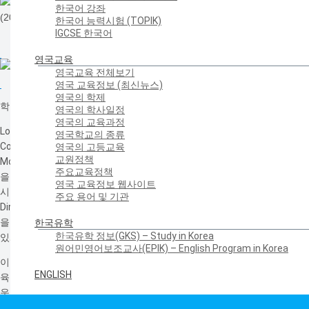
한국어 강좌
한국어 능력시험 (TOPIK)
IGCSE 한국어
영국교육
영국교육 전체보기
영국 교육정보 (최신뉴스)
영국의 학제
학교장 Mr Prunty, 교육원장 김태일
영국의 학사일정
영국의 교육과정
London의 서쪽에 위치한 Cranford Community
영국학교의 종류
College(
http://www.cranford.hounslow.sch.uk
)와 한국어 방과후 수업
영국의 고등교육
교원정책
MoU를 체결하였습니다. 이 학교에서는 앞으로 2년 동안 Secondary 학생
주요교육정책
을 대상으로 금년 9월부터 매주 목요일 1시간씩 한국어 방과후 수업을 실
영국 교육정보 웹사이트
시할 예정입니다. 학교장 Kevin Prunty(Executive Headteacher and
주요 용어 및 기관
Director, National Leader of Education)는 포항에 있는 학교와 자매결연
을 맺고 있어 한국에 대한 학생들의 관심이 매우 높은데, 한국어를 배울 수
한국유학
한국유학 정보(GKS) – Study in Korea
있게 되어 기대가 크다고 하였습니다.
원어민영어보조교사(EPIK) – English Program in Korea
이 학교는 교육원과 2016년에 신규로 MoU를 체결한 세 번째 학교이며, 교
ENGLISH
육원은 GCSE 제2외국어 시험에 한국어가 채택되어 학교에서 정규 교과로
운영될 수 있도록 영국 내 한국어 교육자들과 협력해 나가고 있습니다.