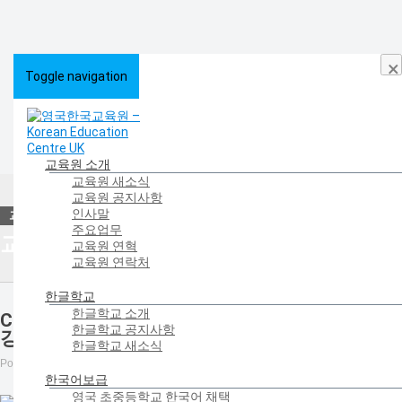
×
Toggle navigation
교육원 소개
교육원 새소식
HOME
>
교육원 소개
>
교육원 새소식
>
교육원 새소식
>
Cranford Community
교육원 공지사항
College 방과후 한국어 강좌 MOU 체결(2016.07.14)
인사말
주요업무
교육원 새소식 | NEWS
교육원 연혁
교육원 연락처
한글학교
한글학교 소개
Cranford Community College 방과후 한국어
한글학교 공지사항
강좌 MOU 체결(2016.07.14)
한글학교 새소식
Posted on
July 14, 2016
by
영국한국교육원
in
교육원 새소식
한국어보급
영국 초중등학교 한국어 채택