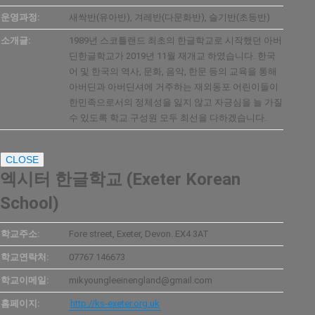
운영과정:
새싹반(유아반), 겨레반(다문화반), 슬기반(초등반)
소개글:
1989년 스코틀랜드 최초의 한글학교로 시작했던 아버
딘한글학교가 2019년 11월 재개교 하였습니다. 한국
어 및 한국의 역사, 문화, 음악, 한문 등의 교육을 통해
아버딘과 아버딘셔에 거주하는 재외동포 어린이들이
한민족으로서의 정체성을 잃지 않고 자긍심을 늘 가질
수 있도록 학교 구성원 모두 최선을 다하겠습니다.
CLOSE
엑시터 한글학교 (Exeter Korean
School)
학교주소:
Fore street, Exeter, Devon. EX4 3AT
학교연락처:
07767 146673
학교이메일:
mikyoungleeinengland@gmail.com
홈페이지:
http://ks-exeter.org.uk