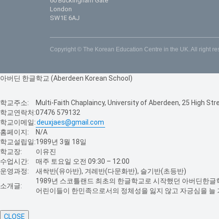
60 Buckingham Gate
London
SW1E 6AJ
Copyright © The Korean Education Centre in the UK. All right r
아버딘 한글학교 (Aberdeen Korean School)
학교주소:
Multi-Faith Chaplaincy, University of Aberdeen, 25 High St
학교연락처:
07476 579132
학교이메일:
deuxjaes@gmail.com
홈페이지:
N/A
학교설립일:
1989년 3월 18일
학교장:
이유진
수업시간:
매주 토요일 오전 09:30 – 12:00
운영과정:
새싹반(유아반), 겨레반(다문화반), 슬기반(초등반)
1989년 스코틀랜드 최초의 한글학교로 시작했던 아버딘한글학교
소개글:
어린이들이 한민족으로서의 정체성을 잃지 않고 자긍심을 늘 가
CLOSE