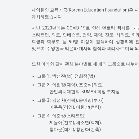
재영한인 교육기금(Korean Education Foundati
개최하였습니다.
지난 2020년에는 COVID-19로 인해 멘토링 행사를 
스타트업, 의료, 인베스트, 전략, 제약, 진로, 치의료,
학생과 학부모 등 90명 이상이 참석하여 성황리에 
있으며,
주영한국 박은하 대사의 참석과 격려사로 더욱 
또한 아래와 같이 관심 분야별로 네 개의 그룹으로 나누
그룹 1 : 박성진(법), 정희정(법)
그룹 2 : 이현정(제약), 조준석(의료),
한인의치대협회, KUMAS 회장 모지상
그룹 3 : 김성환(전략), 윤미영(투자),
이주용(경영), 이한상(뱅킹)
그룹 4 : 이준상(스타트업),
제윤아(진로), 채소연(회계),
황다운(회계), 황선화(건축)