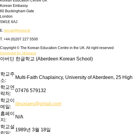
Korean Education Centre UK
Korean Embassy
60 Buckingham Gate
London
SW1E 6AJ
E.
kecuk@korea.kr
T. +44 (0)207 227 5500
Copyright © The Korean Education Centre in the UK. All right reserved
Designed by J&Space
아버딘 한글학교 (Aberdeen Korean School)
학교주
Multi-Faith Chaplaincy, University of Aberdeen, 25 Hig
소:
학교연
07476 579132
락처:
학교이
deuxjaes@gmail.com
메일:
홈페이
N/A
지:
학교설
1989년 3월 18일
립일: