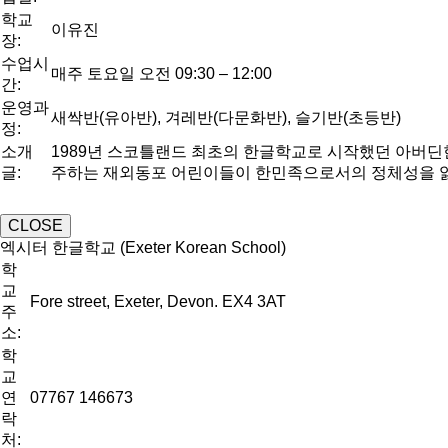
학교
이유진
장:
수업시
매주 토요일 오전 09:30 – 12:00
간:
운영과
새싹반(유아반), 겨레반(다문화반), 슬기반(초등반)
정:
소개
1989년 스코틀랜드 최초의 한글학교로 시작했던 아버딘한글
글:
주하는 재외동포 어린이들이 한민족으로서의 정체성을 잃지
CLOSE
엑시터 한글학교 (Exeter Korean School)
학
교
Fore street, Exeter, Devon. EX4 3AT
주
소:
학
교
연
07767 146673
락
처: