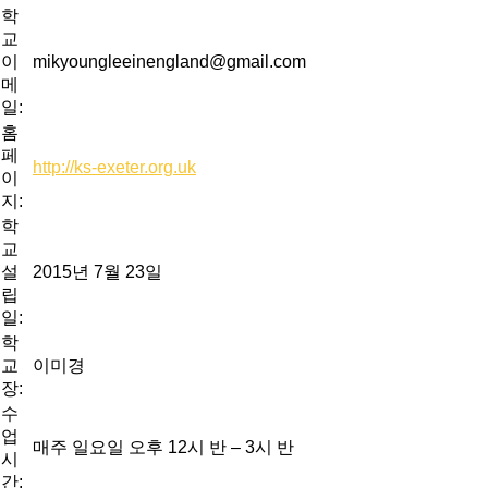
학
교
이
mikyoungleeinengland@gmail.com
메
일:
홈
페
http://ks-exeter.org.uk
이
지:
학
교
설
2015년 7월 23일
립
일:
학
교
이미경
장:
수
업
매주 일요일 오후 12시 반 – 3시 반
시
간: