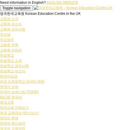
Need information in English?
ENGLISH WEBSITE
Toggle navigation
영국한국교육원 Korean Education Centre in the UK
교육원 소개
교육원 새소식
교육원 공지사항
인사말
주요업무
교육원 연혁
교육원 연락처
한글학교
한글학교 소개
한글학교 공지사항
한글학교 새소식
한국어보급
영국 초중등학교 한국어 채택
한국어 강좌
한국어 능력시험 (TOPIK)
IGCSE 한국어
영국교육
영국교육 전체보기
영국 교육정보 (최신뉴스)
영국의 학제
영국의 학사일정
영국의 교육과정