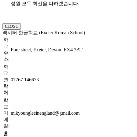
성원 모두 최선을 다하겠습니다.
CLOSE
엑시터 한글학교 (Exeter Korean School)
학
교
Fore street, Exeter, Devon. EX4 3AT
주
소:
학
교
연
07767 146673
락
처:
학
교
이
mikyoungleeinengland@gmail.com
메
일:
홈