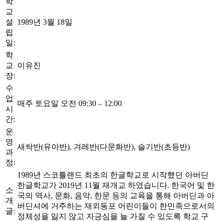
학
교
설
1989년 3월 18일
립
일:
학
교
이유진
장:
수
업
매주 토요일 오전 09:30 – 12:00
시
간:
운
영
새싹반(유아반), 겨레반(다문화반), 슬기반(초등반)
과
정:
1989년 스코틀랜드 최초의 한글학교로 시작했던 아버딘
한글학교가 2019년 11월 재개교 하였습니다. 한국어 및 한
소
국의 역사, 문화, 음악, 한문 등의 교육을 통해 아버딘과 아
개
버딘셔에 거주하는 재외동포 어린이들이 한민족으로서의
글:
정체성을 잃지 않고 자긍심을 늘 가질 수 있도록 학교 구