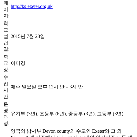
페
http://ks-exeter.org.uk
이
지:
학
교
설
2015년 7월 23일
립
일:
학
교
이미경
장:
수
업
매주 일요일 오후 12시 반 – 3시 반
시
간:
운
영
유치부 (3년), 초등부 (6년), 중등부 (3년), 고등부 (3년)
과
정:
영국의 남서부 Devon county의 수도인 Exeter와 그 외