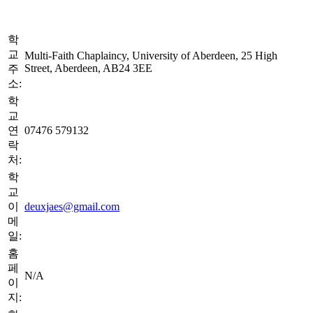
학
교
Multi-Faith Chaplaincy, University of Aberdeen, 25 High
Street, Aberdeen, AB24 3EE
주
소:
학
교
연
07476 579132
락
처:
학
교
이
deuxjaes@gmail.com
메
일:
홈
페
N/A
이
지: