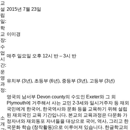
교
설
2015년 7월 23일
립
일:
학
교
이미경
장:
수
업
매주 일요일 오후 12시 반 – 3시 반
시
간:
운
영
유치부 (3년), 초등부 (6년), 중등부 (3년), 고등부 (3년)
과
정:
영국의 남서부 Devon county의 수도인 Exeter와 그 외
Plymouth에 거주해서 사는 교민 2-3세와 일시거주자 등 재외
국민에게 한국어, 한국역사와 문화 등을 교육하기 위해 설립
된 재외국인 교육 기간입니다. 본교의 교육과정은 다문화 가
소
정자녀와 재외동포 자녀들을 대상으로 국어, 역사, 그리고 한
개
국문화 학습 (창작활동)으로 이루어져 있습니다. 한글학교의