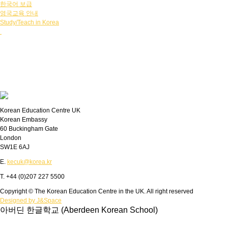
한국어 보급
영국교육 안내
Study/Teach in Korea
Korean Education Centre UK
Korean Embassy
60 Buckingham Gate
London
SW1E 6AJ
E.
kecuk@korea.kr
T. +44 (0)207 227 5500
Copyright © The Korean Education Centre in the UK. All right reserved
Designed by J&Space
아버딘 한글학교 (Aberdeen Korean School)