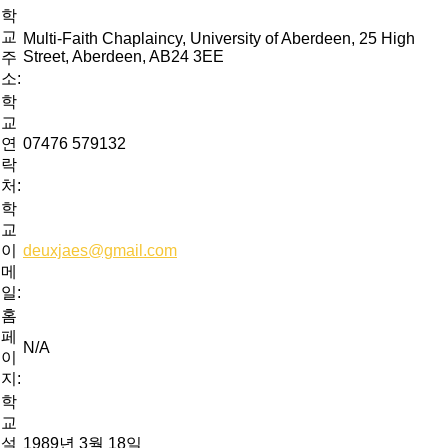
학
교
Multi-Faith Chaplaincy, University of Aberdeen, 25 High
Street, Aberdeen, AB24 3EE
주
소:
학
교
연
07476 579132
락
처:
학
교
이
deuxjaes@gmail.com
메
일:
홈
페
N/A
이
지:
학
교
설
1989년 3월 18일