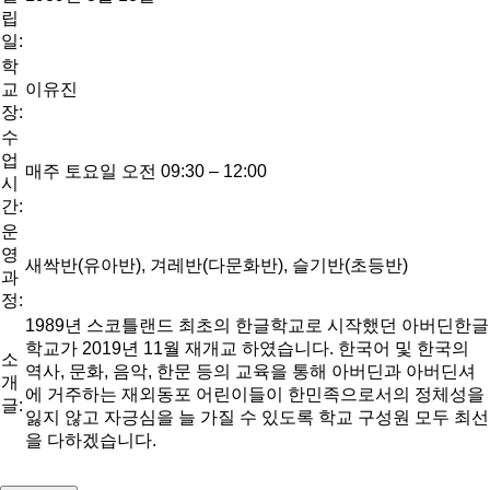
립
일:
학
교
이유진
장:
수
업
매주 토요일 오전 09:30 – 12:00
시
간:
운
영
새싹반(유아반), 겨레반(다문화반), 슬기반(초등반)
과
정:
1989년 스코틀랜드 최초의 한글학교로 시작했던 아버딘한글
학교가 2019년 11월 재개교 하였습니다. 한국어 및 한국의
소
역사, 문화, 음악, 한문 등의 교육을 통해 아버딘과 아버딘셔
개
에 거주하는 재외동포 어린이들이 한민족으로서의 정체성을
글:
잃지 않고 자긍심을 늘 가질 수 있도록 학교 구성원 모두 최선
을 다하겠습니다.