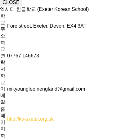
CLOSE
엑시터 한글학교 (Exeter Korean School)
학
교
Fore street, Exeter, Devon. EX4 3AT
주
소:
학
교
연
07767 146673
락
처:
학
교
이
mikyoungleeinengland@gmail.com
메
일:
홈
페
http://ks-exeter.org.uk
이
지:
학