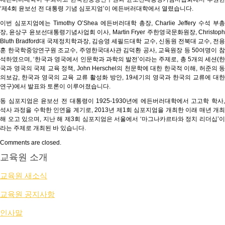
‘제4회 윤보선 전 대통령 기념 심포지엄’이 에든버러대학에서 열렸습니다.
이번 심포지엄에는 Timothy O’Shea 에든버러대학 총장, Charlie Jeffery 수석 부총
장, 윤상구 윤보선대통령기념사업회 이사, Martin Fryer 주한영국문화원장, Christoph
Bluth Bradford대 국제정치학과장, 김승영 셰필드대학 교수, 신동원 전북대 교수, 전용
훈 한국학중앙연구원 조교수, 주영한국대사관 김덕환 공사, 교육원장 등 50여명이 참
석하였으며, ‘한국과 영국에서 인문학과 과학의 발전’이라는 주제로, 총 5개의 세션(한
국과 영국의 국제 교육 정책, John Herschel의 천문학에 대한 한국적 이해, 허준의 동
의보감, 한국과 영국의 교육 교류 활성화 방안, 19세기의 영국과 한국의 교류에 대한
연구)에서 발표와 토론이 이루어졌습니다.
동 심포지엄은 윤보선 전 대통령이 1925-1930년에 에든버러대학에서 고고학 학사,
석사 과정을 수학한 인연을 계기로, 2013년 제1회 심포지엄을 개최한 이래 매년 개최
해 오고 있으며, 지난 해 제3회 심포지엄은 서울에서 ‘마그나카르타와 정치 리더십’이
라는 주제로 개최된 바 있습니다.
Comments are closed.
교육원 소개
교육원 새소식
교육원 공지사항
인사말