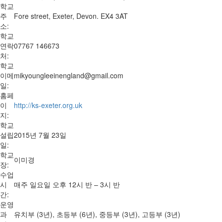
학교
주
Fore street, Exeter, Devon. EX4 3AT
소:
학교
연락
07767 146673
처:
학교
이메
mikyoungleeinengland@gmail.com
일:
홈페
이
http://ks-exeter.org.uk
지:
학교
설립
2015년 7월 23일
일:
학교
이미경
장:
수업
시
매주 일요일 오후 12시 반 – 3시 반
간:
운영
과
유치부 (3년), 초등부 (6년), 중등부 (3년), 고등부 (3년)