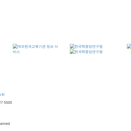
.kr
227 5500
eserved