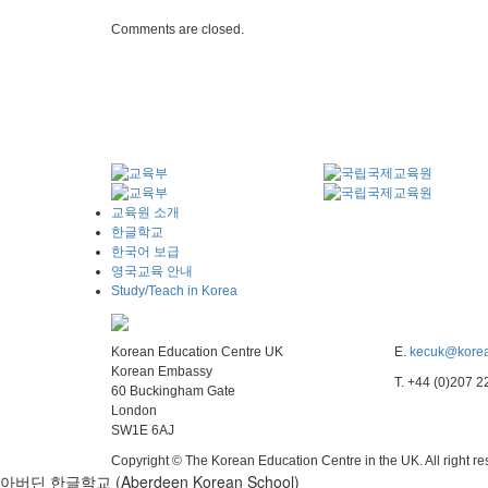
Comments are closed.
교육원 소개
한글학교
한국어 보급
영국교육 안내
Study/Teach in Korea
Korean Education Centre UK
E.
kecuk@korea
Korean Embassy
T. +44 (0)207 
60 Buckingham Gate
London
SW1E 6AJ
Copyright © The Korean Education Centre in the UK. All right r
아버딘 한글학교 (Aberdeen Korean School)