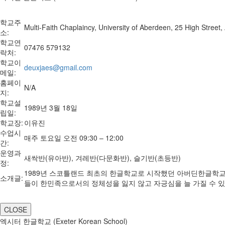
학교주
Multi-Faith Chaplaincy, University of Aberdeen, 25 High Stree
소:
학교연
07476 579132
락처:
학교이
deuxjaes@gmail.com
메일:
홈페이
N/A
지:
학교설
1989년 3월 18일
립일:
학교장:
이유진
수업시
매주 토요일 오전 09:30 – 12:00
간:
운영과
새싹반(유아반), 겨레반(다문화반), 슬기반(초등반)
정:
1989년 스코틀랜드 최초의 한글학교로 시작했던 아버딘한글학교가 
소개글:
들이 한민족으로서의 정체성을 잃지 않고 자긍심을 늘 가질 수 
CLOSE
엑시터 한글학교 (Exeter Korean School)