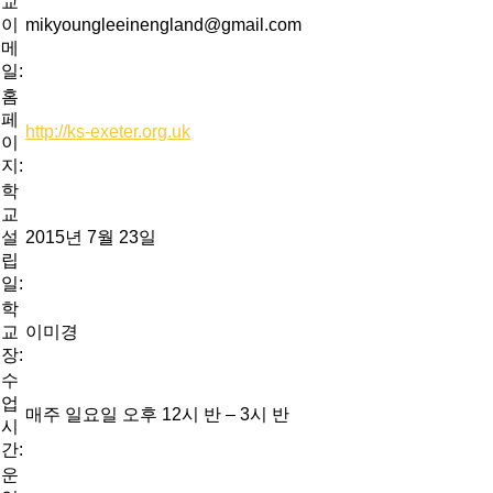
교
이
mikyoungleeinengland@gmail.com
메
일:
홈
페
http://ks-exeter.org.uk
이
지:
학
교
설
2015년 7월 23일
립
일:
학
교
이미경
장:
수
업
매주 일요일 오후 12시 반 – 3시 반
시
간:
운