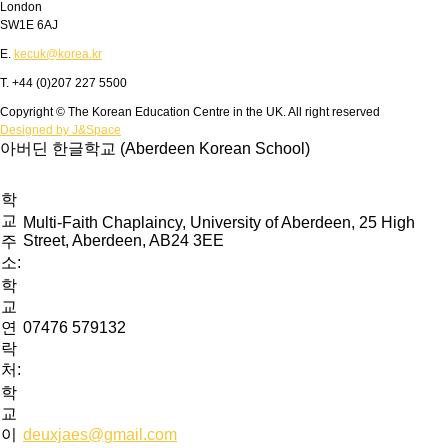
London
SW1E 6AJ
E.
kecuk@korea.kr
T. +44 (0)207 227 5500
Copyright © The Korean Education Centre in the UK. All right reserved
Designed by J&Space
아버딘 한글학교 (Aberdeen Korean School)
학
교
Multi-Faith Chaplaincy, University of Aberdeen, 25 High
Street, Aberdeen, AB24 3EE
주
소:
학
교
연
07476 579132
락
처:
학
교
이
deuxjaes@gmail.com