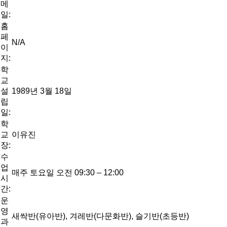
메
일:
홈
페
N/A
이
지:
학
교
설
1989년 3월 18일
립
일:
학
교
이유진
장:
수
업
매주 토요일 오전 09:30 – 12:00
시
간:
운
영
새싹반(유아반), 겨레반(다문화반), 슬기반(초등반)
과