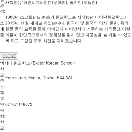
새싹반(유아반), 겨레반(다문화반), 슬기반(초등반)
과
정:
1989년 스코틀랜드 최초의 한글학교로 시작했던 아버딘한글학교가
소
2019년 11월 재개교 하였습니다. 한국어 및 한국의 역사, 문화, 음악,
개
한문 등의 교육을 통해 아버딘과 아버딘셔에 거주하는 재외동포 어린
글:
이들이 한민족으로서의 정체성을 잃지 않고 자긍심을 늘 가질 수 있도
록 학교 구성원 모두 최선을 다하겠습니다.
CLOSE
엑시터 한글학교 (Exeter Korean School)
학
교
Fore street, Exeter, Devon. EX4 3AT
주
소:
학
교
연
07767 146673
락
처:
학
교