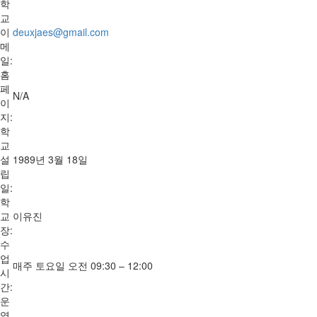
학
교
이
deuxjaes@gmail.com
메
일:
홈
페
N/A
이
지:
학
교
설
1989년 3월 18일
립
일:
학
교
이유진
장:
수
업
매주 토요일 오전 09:30 – 12:00
시
간:
운
영