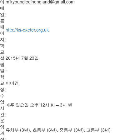
이
mikyoungleeinengland@gmail.com
메
일:
홈
페
http://ks-exeter.org.uk
이
지:
학
교
설
2015년 7월 23일
립
일:
학
교
이미경
장:
수
업
매주 일요일 오후 12시 반 – 3시 반
시
간:
운
영
유치부 (3년), 초등부 (6년), 중등부 (3년), 고등부 (3년)
과
정: