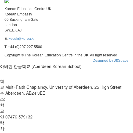
Korean Education Centre UK
Korean Embassy
60 Buckingham Gate
London
SW1E 6AJ
E.
kecuk@korea.kr
T. +44 (0)207 227 5500
Copyright © The Korean Education Centre in the UK. All right reserved
Designed by J&Space
아버딘 한글학교 (Aberdeen Korean School)
학
교
Multi-Faith Chaplaincy, University of Aberdeen, 25 High Street,
주
Aberdeen, AB24 3EE
소:
학
교
연
07476 579132
락
처: