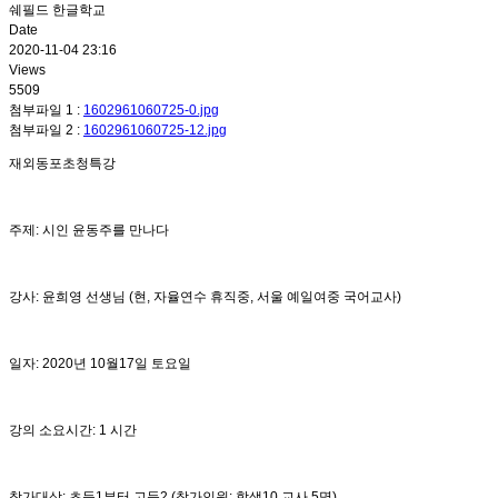
쉐필드 한글학교
Date
2020-11-04 23:16
Views
5509
첨부파일 1 :
1602961060725-0.jpg
첨부파일 2 :
1602961060725-12.jpg
재외동포초청특강
주제: 시인 윤동주를 만나다
강사: 윤희영 선생님 (현, 자율연수 휴직중, 서울 예일여중 국어교사)
일자: 2020년 10월17일 토요일
강의 소요시간: 1 시간
참가대상: 초등1부터 고등2 (참가인원: 학생10 교사 5명)