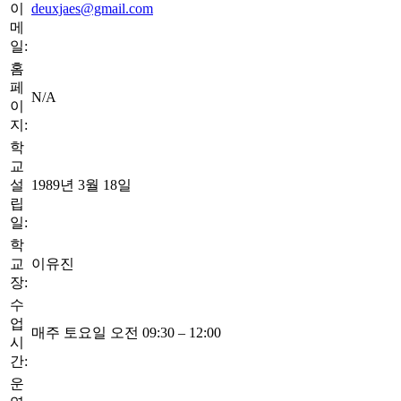
이
deuxjaes@gmail.com
메
일:
홈
페
N/A
이
지:
학
교
설
1989년 3월 18일
립
일:
학
교
이유진
장:
수
업
매주 토요일 오전 09:30 – 12:00
시
간:
운