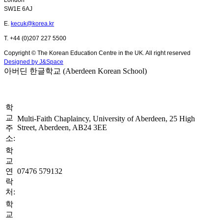
SW1E 6AJ
E.
kecuk@korea.kr
T. +44 (0)207 227 5500
Copyright © The Korean Education Centre in the UK. All right reserved
Designed by J&Space
아버딘 한글학교 (Aberdeen Korean School)
학
교
Multi-Faith Chaplaincy, University of Aberdeen, 25 High
Street, Aberdeen, AB24 3EE
주
소:
학
교
연
07476 579132
락
처:
학
교