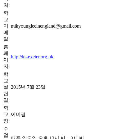
처:
학
교
이
mikyoungleeinengland@gmail.com
메
일:
홈
페
http://ks-exeter.org.uk
이
지:
학
교
설
2015년 7월 23일
립
일:
학
교
이미경
장:
수
업
매주 일요일 오후 12시 반 – 3시 반