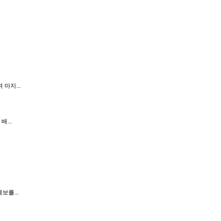
마지...
...
보를...