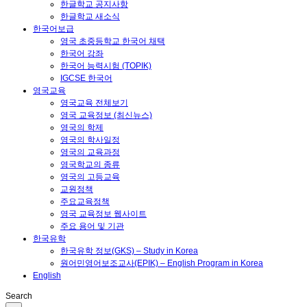
한글학교 공지사항
한글학교 새소식
한국어보급
영국 초중등학교 한국어 채택
한국어 강좌
한국어 능력시험 (TOPIK)
IGCSE 한국어
영국교육
영국교육 전체보기
영국 교육정보 (최신뉴스)
영국의 학제
영국의 학사일정
영국의 교육과정
영국학교의 종류
영국의 고등교육
교원정책
주요교육정책
영국 교육정보 웹사이트
주요 용어 및 기관
한국유학
한국유학 정보(GKS) – Study in Korea
원어민영어보조교사(EPIK) – English Program in Korea
English
Search