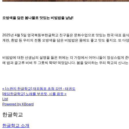
오방색을 담은 봄나물로 맛있는 비빔밥을 냠냠!
2025년 4월 5일 영국북동부한글학교 친구들은 문화수업으로 맛있는 한국 대표 음식
계란, 흰밥 등 우리의 전통 오방색을 담은 비빔밥은 몸에도 좋고 맛도 좋지요. 또 
비빔밥에 대한 선생님의 설명을 들은 뒤에는 각 가정에서 어머니들이 정성스럽게 준
에 밥과 골고루 비벼 두 그릇씩 뚝딱! 먹었답니다. 봄을 맞이하는 우리 학교의 신나
«
[스완지 한글학교] 재외동포 초청 강연 - 태권도
[레딩한글학교] 노래를 부르듯, 시를 읊듯
»
List
Powered by KBoard
한글학교
한글학교 소개