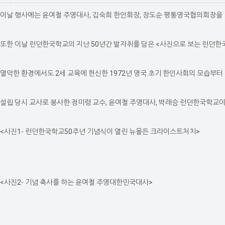
이날 행사에는 윤여철 주영대사, 김숙희 한인회장, 장도순 평통영국협의회장을
또한 이날 런던한국학교의 지난 50년간 발자취를 담은 <사진으로 보는 런던한
열악한 환경에서도 2세 교육에 헌신한 1972년 영국 초기 한인사회의 모습부터 
설립 당시 교사로 봉사한 정미령 교수, 윤여철 주영대사, 박래승 런던한국학교이사
<사진1- 런던한국학교50주년 기념식이 열린 뉴몰든 크라이스트처치>
<사진2- 기념 축사를 하는 윤여철 주영대한민국대사>