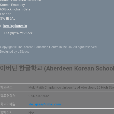
Korean Education Centre UK
Korean Embassy
60 Buckingham Gate
London
SW1E 6AJ
E.
kecuk@korea.kr
T. +44 (0)207 227 5500
Copyright © The Korean Education Centre in the UK. All right reserved
Designed by J&Space
아버딘 한글학교 (Aberdeen Korean School
학교주소:
Multi-Faith Chaplaincy, University of Aberdeen, 25 High St
학교연락처:
07476 579132
학교이메일:
deuxjaes@gmail.com
홈페이지:
N/A