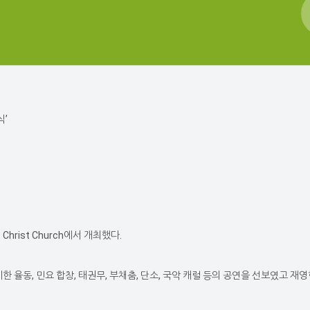
식’
rist Church에서 개최했다.
, 민요 합창, 태권무, 부채춤, 단소, 국악 캐럴 등의 공연을 선보였고 재영한인사회 