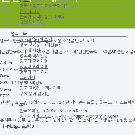
한국어보급
영국 초중등학교 한국어 채택
한국어 강좌
한국어 능력시험 (TOPIK)
IGCSE 한국어
영국교육
영국교육 전체보기
영국의 한글학교들이 전하는 새로운 소식을 만나보세요.
영국 교육정보 (최신뉴스)
영국의 학제
[런던한국학교] ‘개교 50주년 기념 콘서트’ 와 ‘런던한국학교 50년사’ 출판 기념
영국의 학사일정
영국의 교육과정
Author
영국학교의 종류
런던 한글학교
영국의 고등교육
Date
교원정책
2022-12-15 08:54
주요교육정책
영국 교육정보 웹사이트
Views
주요 용어 및 기관
5700
런던한국학교가 12월 10일 개교 50주년 기념 콘서트를 뉴몰든 크라이스트처치 Ch
한국유학
한국유학 정보(GKS) – Study in Korea
원어민영어보조교사(EPIK) – English Program in Korea
유치부, 초등부, 중등부 등 전교생이 참여한 기념 콘서트는 학생들이 정성껏 준비한 율동
기념해 찬조 출연했다.
ENGLISH