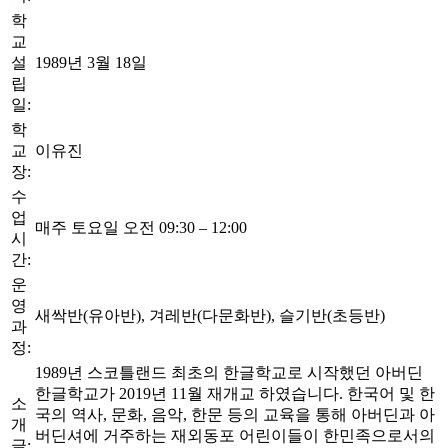
학
교
설
1989년 3월 18일
립
일:
학
교
이유진
장:
수
업
매주 토요일 오전 09:30 – 12:00
시
간:
운
영
새싹반(유아반), 겨레반(다문화반), 슬기반(초등반)
과
정:
1989년 스코틀랜드 최초의 한글학교로 시작했던 아버딘
한글학교가 2019년 11월 재개교 하였습니다. 한국어 및 한
소
국의 역사, 문화, 음악, 한문 등의 교육을 통해 아버딘과 아
개
버딘셔에 거주하는 재외동포 어린이들이 한민족으로서의
글: