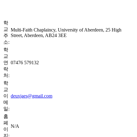
학
교
Multi-Faith Chaplaincy, University of Aberdeen, 25 High
Street, Aberdeen, AB24 3EE
주
소:
학
교
연
07476 579132
락
처:
학
교
이
deuxjaes@gmail.com
메
일:
홈
페
N/A
이
지: