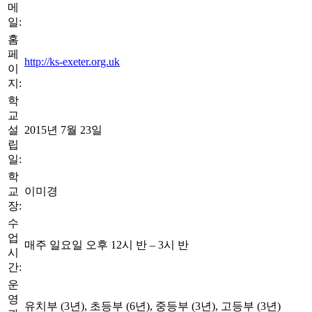
메
일:
홈
페
http://ks-exeter.org.uk
이
지:
학
교
설
2015년 7월 23일
립
일:
학
교
이미경
장:
수
업
매주 일요일 오후 12시 반 – 3시 반
시
간:
운
영
유치부 (3년), 초등부 (6년), 중등부 (3년), 고등부 (3년)