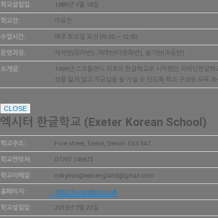
학교설립일:
1989년 3월 18일
학교장:
이유진
수업시간:
매주 토요일 오전 09:30 – 12:00
운영과정:
새싹반(유아반), 겨레반(다문화반), 슬기반(초등반)
소개글:
1989년 스코틀랜드 최초의 한글학교로 시작했던 아버딘한글학교가
성을 잃지 않고 자긍심을 늘 가질 수 있도록 학교 구성원 모두 
CLOSE
엑시터 한글학교 (Exeter Korean School)
학교주소:
Fore street, Exeter, Devon. EX4 3AT
학교연락처:
07767 146673
학교이메일:
mikyoungleeinengland@gmail.com
홈페이지:
http://ks-exeter.org.uk
학교설립일:
2015년 7월 23일