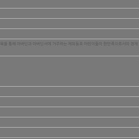
등의 교육을 통해 아버딘과 아버딘셔에 거주하는 재외동포 어린이들이 한민족으로서의 정체