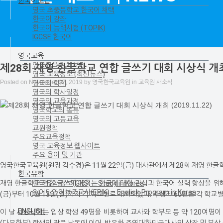
한국어보급
영국 초중등학교 한국어 채택
한국어 강좌
한국어 능력시험 (TOPIK)
IGCSE 한국어
영국교육
영국교육 전체보기
제28회 재영 한글학교 연합 글쓰기 대회 시상식 개최 (2
영국 교육정보 (최신뉴스)
Posted on
November 27, 2019
by
영국한국교육원
in
교육원 새소식
영국의 학제
영국의 학사일정
영국의 교육과정
영국학교의 종류
영국의 고등교육
교원정책
주요교육정책
영국 교육정보 웹사이트
주요 용어 및 기관
영국한국교육원(원장 김수경)은 11월 22일(금) 대사관에서 제28회 재영 한글
한국유학
한국유학 정보(GKS) – Study in Korea
재영 한글학교 연합 글쓰기 대회는 한글에 대한 관심과 한국어 실력 향상을 위해 매년
원어민영어보조교사(EPIK) – English Program in Korea
(금)부터 10월 13일(일)까지 각 학교별로 개최되었다. 수상작 60편은 각 학
ENGLISH
이 날 시상식에는 입상 학생 49명을 비롯하여 교사와 학부모 등 약 120여