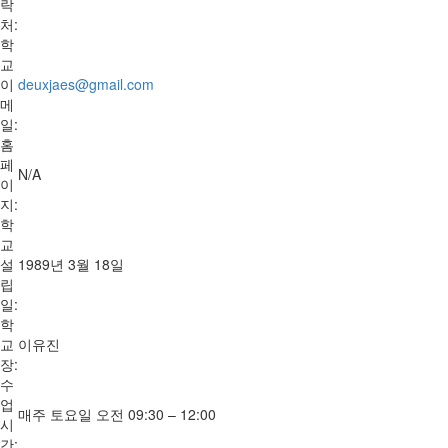
락
처:
학
교
이
deuxjaes@gmail.com
메
일:
홈
페
N/A
이
지:
학
교
설
1989년 3월 18일
립
일:
학
교
이유진
장:
수
업
매주 토요일 오전 09:30 – 12:00
시
간: