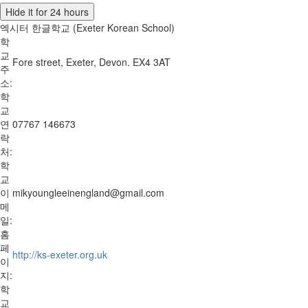
Hide it for 24 hours
엑시터 한글학교 (Exeter Korean School)
학
교
Fore street, Exeter, Devon. EX4 3AT
주
소:
학
교
연
07767 146673
락
처:
학
교
이
mikyoungleeinengland@gmail.com
메
일:
홈
페
http://ks-exeter.org.uk
이
지:
학
교