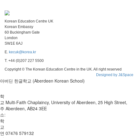
Korean Education Centre UK
Korean Embassy
60 Buckingham Gate
London
SW1E 6AJ
E.
kecuk@korea.kr
T. +44 (0)207 227 5500
Copyright © The Korean Education Centre in the UK. All right reserved
Designed by J&Space
아버딘 한글학교 (Aberdeen Korean School)
학
교
Multi-Faith Chaplaincy, University of Aberdeen, 25 High Street,
주
Aberdeen, AB24 3EE
소:
학
교
연
07476 579132