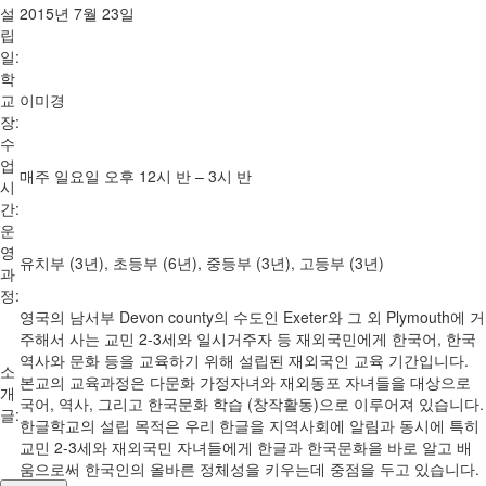
설
2015년 7월 23일
립
일:
학
교
이미경
장:
수
업
매주 일요일 오후 12시 반 – 3시 반
시
간:
운
영
유치부 (3년), 초등부 (6년), 중등부 (3년), 고등부 (3년)
과
정:
영국의 남서부 Devon county의 수도인 Exeter와 그 외 Plymouth에 거
주해서 사는 교민 2-3세와 일시거주자 등 재외국민에게 한국어, 한국
역사와 문화 등을 교육하기 위해 설립된 재외국인 교육 기간입니다.
소
본교의 교육과정은 다문화 가정자녀와 재외동포 자녀들을 대상으로
개
국어, 역사, 그리고 한국문화 학습 (창작활동)으로 이루어져 있습니다.
글:
한글학교의 설립 목적은 우리 한글을 지역사회에 알림과 동시에 특히
교민 2-3세와 재외국민 자녀들에게 한글과 한국문화을 바로 알고 배
움으로써 한국인의 올바른 정체성을 키우는데 중점을 두고 있습니다.