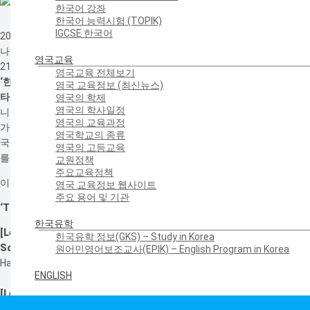
한국어 강좌
한국어 능력시험 (TOPIK)
IGCSE 한국어
2020년 초중등 한국어채택 학교 학생을 대상으로 제3차 특별 한국어 웨비
나가 옥스포드 대학교 조지은 교수와 Emily Lord 조교수의 강의로 12월
영국교육
21일부터 23일까지 3일간 진행되었습니다. 이번 행사는 8월에 진행된 1차
영국교육 전체보기
‘
한글의 역사와 세종
’
, 9월에 진행된 2차
‘
한국 문화
(
음악
,
영화
,
음식
)
에 
영국 교육정보 (최신뉴스)
타난 한국어
’
에 이어
‘
한국어 발음과 음운 규칙
’
에 대한 강의로 이루어졌
영국의 학제
영국의 학사일정
니다. COVID-19으로 인하여 영국 현지 초중등 학교의 방과후 한국어 강좌
영국의 교육과정
가 정상적으로 이루어지지 못한 학교가 많았지만, 특별 웨비나를 통해 한
영국학교의 종류
국어에 대한 지속적인 관심을 유도하고 한국어 교육을 증진시키고자 행사
영국의 고등교육
를 기획하였습니다.
교원정책
주요교육정책
이번 강의 주제는 아래와 같습니다.
영국 교육정보 웹사이트
주요 용어 및 기관
‘The Sounds of Korean: Linguistic and Practical Pronunciation’
한국유학
[Lecture 1]
한국유학 정보(GKS) – Study in Korea
Sound Inventory
(What sounds are in Korean and what sounds can
원어민영어보조교사(EPIK) – English Program in Korea
Hangeul represent? How are they different from English?)
ENGLISH
[Lecture 2]
Phonological rules
(What are phonological rules in
Korean?)