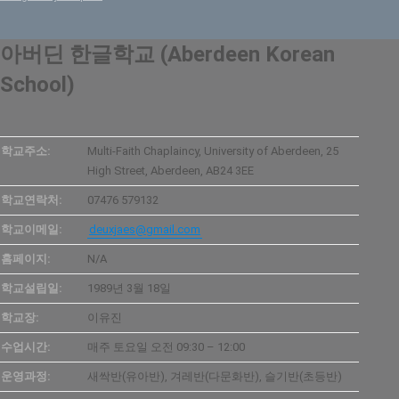
아버딘 한글학교 (Aberdeen Korean
School)
학교주소:
Multi-Faith Chaplaincy, University of Aberdeen, 25
High Street, Aberdeen, AB24 3EE
학교연락처:
07476 579132
학교이메일:
deuxjaes@gmail.com
홈페이지:
N/A
학교설립일:
1989년 3월 18일
학교장:
이유진
수업시간:
매주 토요일 오전 09:30 – 12:00
운영과정:
새싹반(유아반), 겨레반(다문화반), 슬기반(초등반)