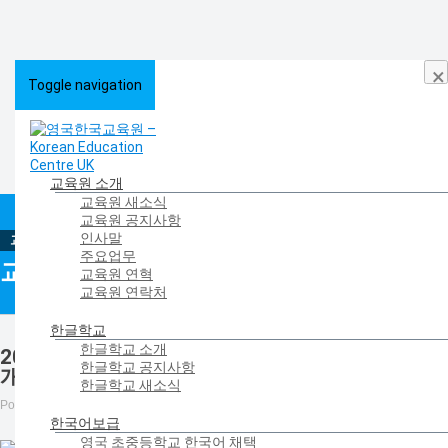
×
Toggle navigation
교육원 소개
교육원 새소식
HOME
>
교육원 소개
>
교육원 새소식
>
교육원 새소식
>
2020 한국어채택교 제3
교육원 공지사항
특별 한국어 웨비나 개최
인사말
주요업무
교육원 새소식 | NEWS
교육원 연혁
교육원 연락처
한글학교
한글학교 소개
2020 한국어채택교 제3차 특별 한국어 웨비나
한글학교 공지사항
개최
한글학교 새소식
Posted on
December 23, 2020
by
영국한국교육원
in
교육원 새소식
한국어보급
영국 초중등학교 한국어 채택