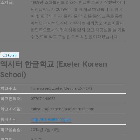
소개글:
1989년 스코틀랜드 최초의 한글학교로 시작했던 아버
딘한글학교가 2019년 11월 재개교 하였습니다. 한국
어 및 한국의 역사, 문화, 음악, 한문 등의 교육을 통해
아버딘과 아버딘셔에 거주하는 재외동포 어린이들이
한민족으로서의 정체성을 잃지 않고 자긍심을 늘 가질
수 있도록 학교 구성원 모두 최선을 다하겠습니다.
CLOSE
엑시터 한글학교 (Exeter Korean
School)
학교주소:
Fore street, Exeter, Devon. EX4 3AT
학교연락처:
07767 146673
학교이메일:
mikyoungleeinengland@gmail.com
홈페이지:
http://ks-exeter.org.uk
학교설립일:
2015년 7월 23일
학교장:
이미경