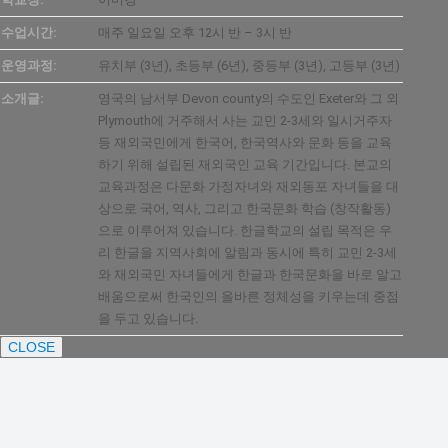
수업시간:
매주 일요일 오후 12시 반 – 3시 반
운영과정:
유치부 (3년), 초등부 (6년), 중등부 (3년), 고등부 (3년)
소개글:
영국의 남서부 Devon county의 수도인 Exeter와 그 외
Plymouth에 거주해서 사는 교민 2-3세와 일시거주자
등 재외국민에게 한국어, 한국역사와 문화 등을 교육
하기 위해 설립된 재외국인 교육 기간입니다. 본교의
교육과정은 다문화 가정자녀와 재외동포 자녀들을 대
상으로 국어, 역사, 그리고 한국문화 학습 (창작활동)
으로 이루어져 있습니다. 한글학교의 설립 목적은 우
리 한글을 지역사회에 알림과 동시에 특히 교민 2-3세
와 재외국민 자녀들에게 한글과 한국문화을 바로 알고
배움으로써 한국인의 올바른 정체성을 키우는데 중점
을 두고 있습니다.
CLOSE