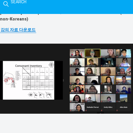
SEARCH
[Lecture 3]
How to pronounce/understand difficult sounds(for
non-Koreans)
강의 자료 다운로드