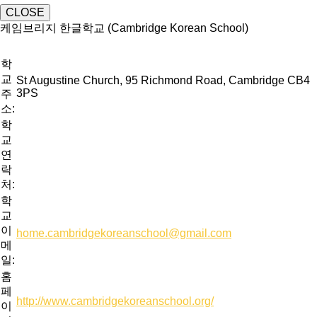
CLOSE
케임브리지 한글학교 (Cambridge Korean School)
학
교
St Augustine Church, 95 Richmond Road, Cambridge CB4
3PS
주
소:
학
교
연
락
처:
학
교
이
home.cambridgekoreanschool@gmail.com
메
일:
홈
페
http://www.cambridgekoreanschool.org/
이