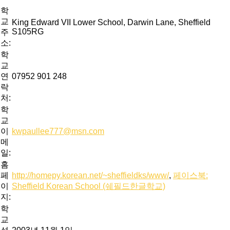
학
교
King Edward VII Lower School, Darwin Lane, Sheffield
S105RG
주
소:
학
교
연
07952 901 248
락
처:
학
교
이
kwpaullee777@msn.com
메
일:
홈
페
http://homepy.korean.net/~sheffieldks/www/
,
페이스북:
이
Sheffield Korean School (쉐필드한글학교)
지:
학
교