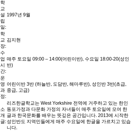
학
교
설
1997년 9월
립
일:
학
교
김지현
장:
수
업
매주 토요일 09:00 – 14:00(어린이반), 수요일 18:00-20(성인
시
반)
간:
운
영
어린이반 3반 (하늘반, 도담반, 해마루반), 성인반 3반(초급,
과
중급, 고급)
정:
리즈한글학교는 West Yorkshire 전역에 거주하고 있는 한인
소
동포가정과 다문화 가정의 자녀들이 매주 토요일에 모여 한
개
글과 한국문화를 배우는 뜻깊은 공간입니다. 2013에 시작한
글:
성인반도 지역민들에게 매주 수요일에 한글을 가르치고 있습
니다.