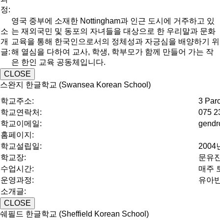
정:
영국 중부에 소재한 Nottingham과 인근 도시에 거주하고 있
소
는 재외국민 및 동포의 자녀들을 대상으로 한 우리말과 문화
개
교육을 통해 한국인으로서의 정체성과 자긍심을 배양하기 위
글:
해 열심을 다하여 교사, 학생, 학부모가 함께 만들어 가는 작
은 한인 교육 공동체입니다.
CLOSE
스완지 한글학교 (Swansea Korean School)
학교주소:
3 Par
학교연락처:
075 2
학교이메일:
gendr
홈페이지:
학교설립일:
2004
학교장:
문유
수업시간:
매주 토
운영과정:
유아반
소개글:
CLOSE
쉐필드 한글학교 (Sheffield Korean School)