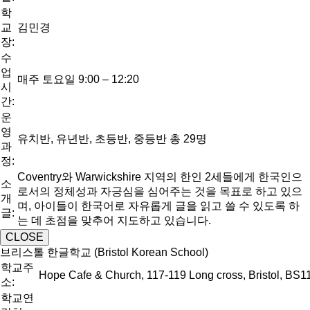
학
교
김민경
장:
수
업
매주 토요일 9:00 – 12:20
시
간:
운
영
유치반, 유년반, 초등반, 중등반 총 29명
과
정:
Coventry와 Warwickshire 지역의 한인 2세들에게 한국인으
소
로서의 정체성과 자긍심을 심어주는 것을 목표로 하고 있으
개
며, 아이들이 한국어로 자유롭게 글을 읽고 쓸 수 있도록 하
글:
는 데 초점을 맞추어 지도하고 있습니다.
CLOSE
브리스톨 한글학교 (Bristol Korean School)
학교주
Hope Cafe & Church, 117-119 Long cross, Bristol, BS1
소:
학교연