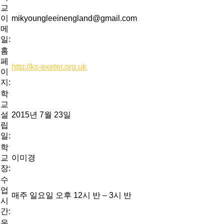
교
이
mikyoungleeinengland@gmail.com
메
일:
홈
페
http://ks-exeter.org.uk
이
지:
학
교
설
2015년 7월 23일
립
일:
학
교
이미경
장:
수
업
매주 일요일 오후 12시 반 – 3시 반
시
간:
운