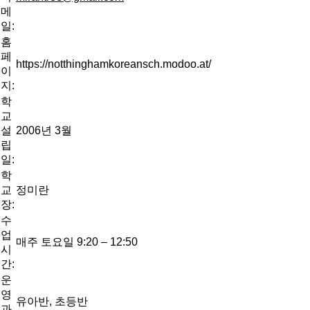
메
일:
홈
페
https://notthinghamkoreansch.modoo.at/
이
지:
학
교
설
2006년 3월
립
일:
학
교
정미란
장:
수
업
매주 토요일 9:20 – 12:50
시
간:
운
영
유아반, 초등반
과