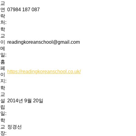
교
연
07984 187 087
락
처:
학
교
이
readingkoreanschool@gmail.com
메
일:
홈
페
https://readingkoreanschool.co.uk/
이
지:
학
교
설
2014년 9월 20일
립
일:
학
교
정경선
장: