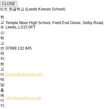
CLOSE
리즈 한글학교 (Leeds Korean School)
학
교
Temple Moor High School, Field End Grove, Selby Road,
Leeds, LS15 0PT
주
소:
학
교
연
07999 132 845
락
처:
학
교
이
krs.leeds@gmail.com
메
일:
홈
페
http://www.lkrs.co.uk/
이
지: