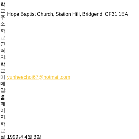
학
교
Hope Baptist Church, Station Hill, Bridgend, CF31 1EA
주
소:
학
교
연
락
처:
학
교
이
yunheechoi67@hotmail.com
메
일:
홈
페
이
지:
학
교
설
1999년 4월 3일