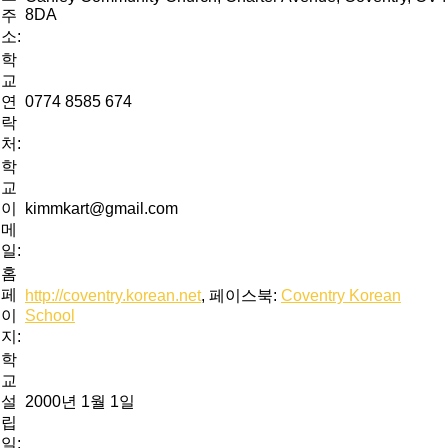
8DA
주
소:
학
교
연
0774 8585 674
락
처:
학
교
이
kimmkart@gmail.com
메
일:
홈
페
http://coventry.korean.net
, 페이스북:
Coventry Korean
이
School
지:
학
교
설
2000년 1월 1일
립
일: