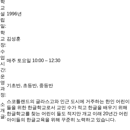
학
교
설
1996년
립
일:
학
교
김성훈
장:
수
업
매주 토요일 10:00 – 12:30
시
간:
운
영
기초반, 초등반, 중등반
과
정:
스코틀랜드의 글라스고와 인근 도시에 거주하는 한인 어린이
소
들을 위한 한글학교로서 교민 수가 적고 한글을 배우기 위해
개
한글학교를 찾는 어린이 들도 적지만 개교 이래 20년간 어린
글:
아이들의 한글교육을 위해 꾸준히 노력하고 있습니다.