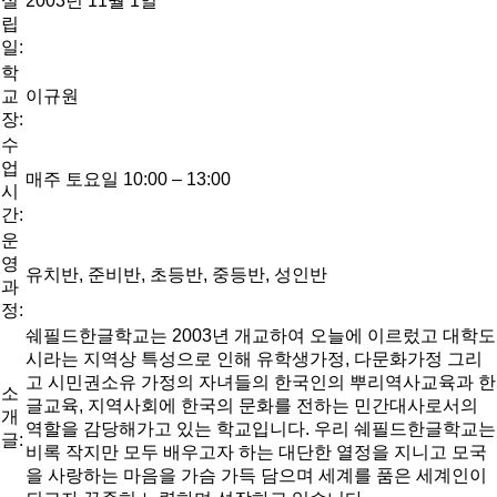
설
2003년 11월 1일
립
일:
학
교
이규원
장:
수
업
매주 토요일 10:00 – 13:00
시
간:
운
영
유치반, 준비반, 초등반, 중등반, 성인반
과
정:
쉐필드한글학교는 2003년 개교하여 오늘에 이르렀고 대학도
시라는 지역상 특성으로 인해 유학생가정, 다문화가정 그리
고 시민권소유 가정의 자녀들의 한국인의 뿌리역사교육과 한
소
글교육, 지역사회에 한국의 문화를 전하는 민간대사로서의
개
역할을 감당해가고 있는 학교입니다. 우리 쉐필드한글학교는
글:
비록 작지만 모두 배우고자 하는 대단한 열정을 지니고 모국
을 사랑하는 마음을 가슴 가득 담으며 세계를 품은 세계인이