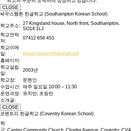
되고자 꾸준히 노력하며 성장하고 있습니다.
CLOSE
싸우스햄튼 한글학교 (Southampton Korean School)
27 Kingsland house, North front, Southampton,
학교주소:
SO14 1LJ
학교연락
07412 656 453
처:
학교이메
moon-hyunin@hanmail.net
일:
홈페이지:
학교설립
2003년
일:
학교장:
문현인
수업시간:
매주 일요일 10:00 – 11:30
운영과정:
유치반, 초등반
소개글:
CLOSE
코벤트리 한글학교 (Coventry Korean School)
학
교
Canley Community Church, Charter Avenue, Coventry, CV4