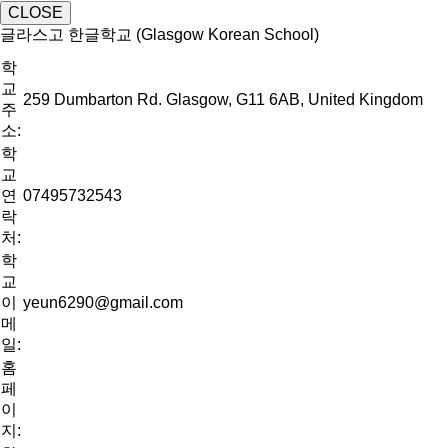
CLOSE
글라스고 한글학교 (Glasgow Korean School)
학
교
259 Dumbarton Rd. Glasgow, G11 6AB, United Kingdom
주
소:
학
교
연
07495732543
락
처:
학
교
이
yeun6290@gmail.com
메
일:
홈
페
이
지: