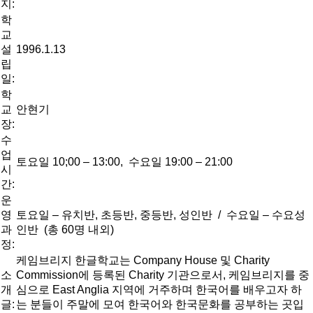
지:
학
교
설
1996.1.13
립
일:
학
교
안현기
장:
수
업
토요일 10;00 – 13:00, 수요일 19:00 – 21:00
시
간:
운
영
토요일 – 유치반, 초등반, 중등반, 성인반 / 수요일 – 수요성
과
인반 (총 60명 내외)
정:
케임브리지 한글학교는 Company House 및 Charity
소
Commission에 등록된 Charity 기관으로서, 케임브리지를 중
개
심으로 East Anglia 지역에 거주하며 한국어를 배우고자 하
글:
는 분들이 주말에 모여 한국어와 한국문화를 공부하는 곳입