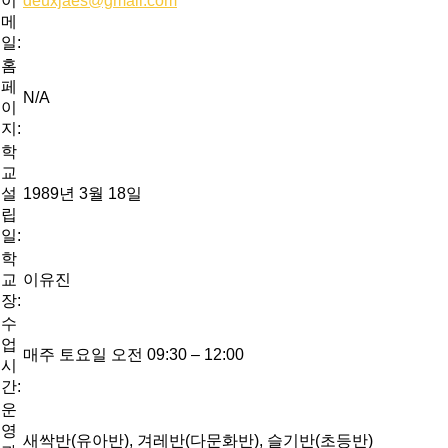
이
deuxjaes@gmail.com
메
일:
홈
페
N/A
이
지:
학
교
설
1989년 3월 18일
립
일:
학
교
이유진
장:
수
업
매주 토요일 오전 09:30 – 12:00
시
간:
운
영
새싹반(유아반), 겨레반(다문화반), 슬기반(초등반)