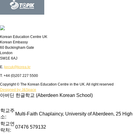
Korean Education Centre UK
Korean Embassy
60 Buckingham Gate
London
SW1E 6AJ
E.
kecuk@korea.kr
T. +44 (0)207 227 5500
Copyright © The Korean Education Centre in the UK. All right reserved
Designed by J&Space
아버딘 한글학교 (Aberdeen Korean School)
학교주
Multi-Faith Chaplaincy, University of Aberdeen, 25 Hig
소:
학교연
07476 579132
락처: