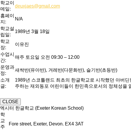
학교이
deuxjaes@gmail.com
메일:
홈페이
N/A
지:
학교설
1989년 3월 18일
립일:
학교
이유진
장:
수업시
매주 토요일 오전 09:30 – 12:00
간:
운영과
새싹반(유아반), 겨레반(다문화반), 슬기반(초등반)
정:
소개
1989년 스코틀랜드 최초의 한글학교로 시작했던 아버딘한글
글:
주하는 재외동포 어린이들이 한민족으로서의 정체성을 잃지
CLOSE
엑시터 한글학교 (Exeter Korean School)
학
교
Fore street, Exeter, Devon. EX4 3AT
주