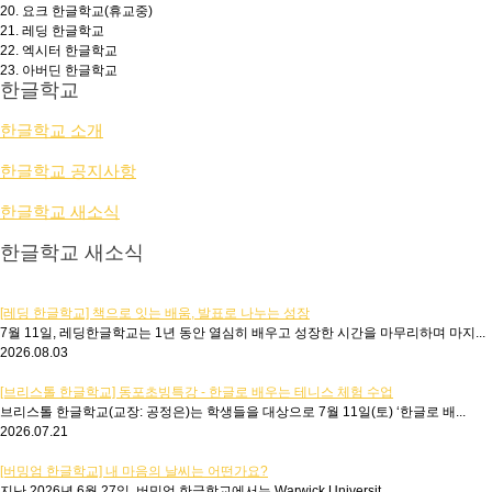
20.
요크 한글학교(휴교중)
21.
레딩 한글학교
22.
엑시터 한글학교
23.
아버딘 한글학교
한글학교
한글학교 소개
한글학교 공지사항
한글학교 새소식
한글학교 새소식
[레딩 한글학교] 책으로 잇는 배움, 발표로 나누는 성장
7월 11일, 레딩한글학교는 1년 동안 열심히 배우고 성장한 시간을 마무리하며 마지...
2026.08.03
[브리스톨 한글학교] 동포초빙특강 - 한글로 배우는 테니스 체험 수업
브리스톨 한글학교(교장: 공정은)는 학생들을 대상으로 7월 11일(토) ‘한글로 배...
2026.07.21
[버밍엄 한글학교] 내 마음의 날씨는 어떤가요?
지난 2026년 6월 27일, 버밍엄 한글학교에서는 Warwick Universit...