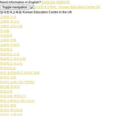
Need information in English?
ENGLISH WEBSITE
Toggle navigation
영국한국교육원 Korean Education Centre in the UK
교육원 소개
교육원 새소식
교육원 공지사항
인사말
주요업무
교육원 연혁
교육원 연락처
한글학교
한글학교 소개
한글학교 공지사항
한글학교 새소식
한국어보급
영국 초중등학교 한국어 채택
한국어 강좌
한국어 능력시험 (TOPIK)
IGCSE 한국어
영국교육
영국교육 전체보기
영국 교육정보 (최신뉴스)
영국의 학제
영국의 학사일정
영국의 교육과정