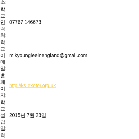
소:
학
교
연
07767 146673
락
처:
학
교
이
mikyoungleeinengland@gmail.com
메
일:
홈
페
http://ks-exeter.org.uk
이
지:
학
교
설
2015년 7월 23일
립
일:
학