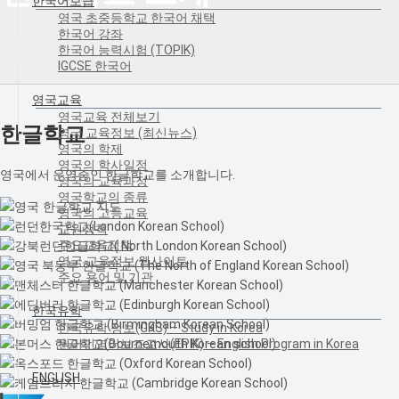
한국어보급
영국 초중등학교 한국어 채택
한국어 강좌
한국어 능력시험 (TOPIK)
IGCSE 한국어
영국교육
영국교육 전체보기
한글학교
영국 교육정보 (최신뉴스)
영국의 학제
영국의 학사일정
영국에서 운영중인 한글학교를 소개합니다.
영국의 교육과정
영국학교의 종류
영국의 고등교육
교원정책
주요교육정책
영국 교육정보 웹사이트
주요 용어 및 기관
한국유학
한국유학 정보(GKS) – Study in Korea
원어민영어보조교사(EPIK) – English Program in Korea
ENGLISH