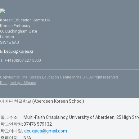
Korean Education Centre UK
Korean Embassy
60 Buckingham Gate
London
SW1E 6AJ
E.
kecuk@korea.kr
T. +44 (0)207 227 5500
Copyright © The Korean Education Centre in the UK. All right reserved
Designed by J&Space
아버딘 한글학교 (Aberdeen Korean School)
학교주소:
Multi-Faith Chaplaincy, University of Aberdeen, 25 High S
학교연락처:
07476 579132
학교이메일:
deuxjaes@gmail.com
홈페이지:
N/A