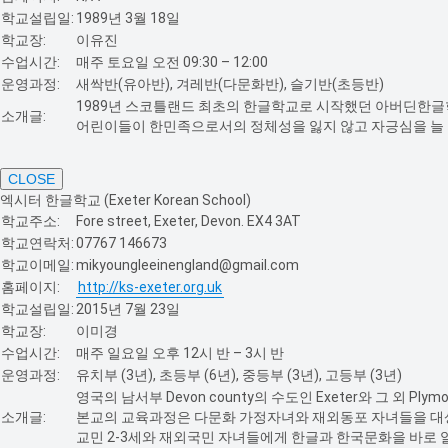
학교설립일:
1989년 3월 18일
학교장:
이유진
수업시간:
매주 토요일 오전 09:30 – 12:00
운영과정:
새싹반(유아반), 겨레반(다문화반), 슬기반(초등반)
1989년 스코틀랜드 최초의 한글학교로 시작했던 아버딘한글학교
소개글:
어린이들이 한민족으로서의 정체성을 잃지 않고 자긍심을 늘 
CLOSE
엑시터 한글학교 (Exeter Korean School)
학교주소:
Fore street, Exeter, Devon. EX4 3AT
학교연락처:
07767 146673
학교이메일:
mikyoungleeinengland@gmail.com
홈페이지:
http://ks-exeter.org.uk
학교설립일:
2015년 7월 23일
학교장:
이미경
수업시간:
매주 일요일 오후 12시 반 – 3시 반
운영과정:
유치부 (3년), 초등부 (6년), 중등부 (3년), 고등부 (3년)
영국의 남서부 Devon county의 수도인 Exeter와 그 
소개글:
본교의 교육과정은 다문화 가정자녀와 재외동포 자녀들을 대상으
교민 2-3세와 재외국민 자녀들에게 한글과 한국문화을 바로