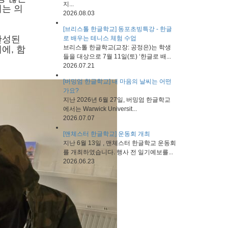
지...
는 의
2026.08.03
[브리스톨 한글학교] 동포초빙특강 - 한글
완성된
로 배우는 테니스 체험 수업
브리스톨 한글학교(교장: 공정은)는 학생
시에
,
함
들을 대상으로 7월 11일(토) ‘한글로 배...
2026.07.21
[버밍엄 한글학교] 내 마음의 날씨는 어떤
가요?
지난 2026년 6월 27일, 버밍엄 한글학교
에서는 Warwick Universit...
2026.07.07
[맨체스터 한글학교] 운동회 개최
지난 6월 13일 , 맨체스터 한글학교 운동회
를 개최하였습니다. 행사 전 일기예보를...
2026.06.23