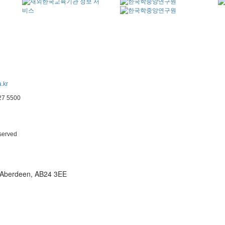
.kr
227 5500
eserved
t, Aberdeen, AB24 3EE