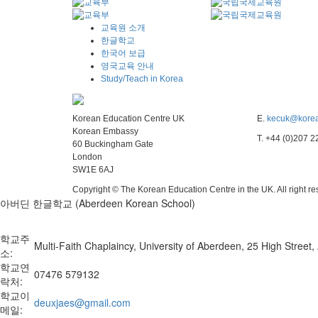
교육원 소개
한글학교
한국어 보급
영국교육 안내
Study/Teach in Korea
Korean Education Centre UK
E.
kecuk@korea
Korean Embassy
T. +44 (0)207 
60 Buckingham Gate
London
SW1E 6AJ
Copyright © The Korean Education Centre in the UK. All right r
아버딘 한글학교 (Aberdeen Korean School)
학교주
Multi-Faith Chaplaincy, University of Aberdeen, 25 High Stree
소:
학교연
07476 579132
락처:
학교이
deuxjaes@gmail.com
메일: