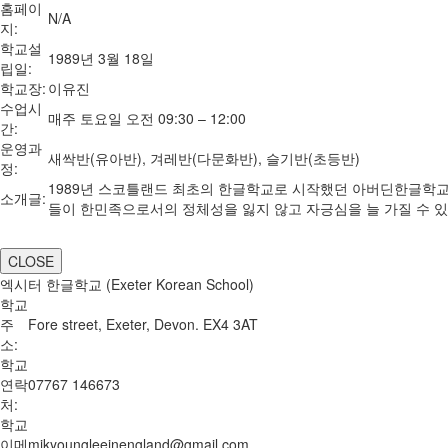
홈페이
N/A
지:
학교설
1989년 3월 18일
립일:
학교장:
이유진
수업시
매주 토요일 오전 09:30 – 12:00
간:
운영과
새싹반(유아반), 겨레반(다문화반), 슬기반(초등반)
정:
1989년 스코틀랜드 최초의 한글학교로 시작했던 아버딘한글학교가 
소개글:
들이 한민족으로서의 정체성을 잃지 않고 자긍심을 늘 가질 수 
CLOSE
엑시터 한글학교 (Exeter Korean School)
학교
주
Fore street, Exeter, Devon. EX4 3AT
소:
학교
연락
07767 146673
처:
학교
이메
mikyoungleeinengland@gmail.com