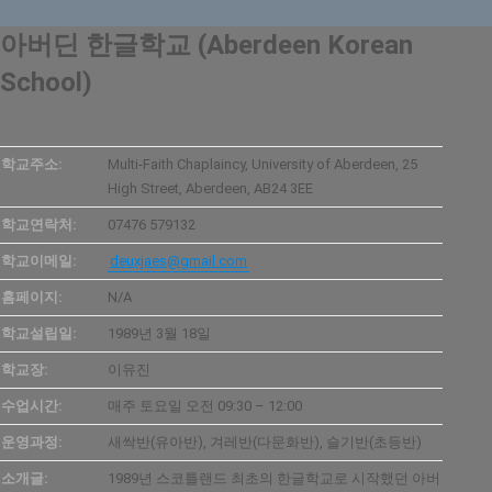
아버딘 한글학교 (Aberdeen Korean
School)
학교주소:
Multi-Faith Chaplaincy, University of Aberdeen, 25
High Street, Aberdeen, AB24 3EE
학교연락처:
07476 579132
학교이메일:
deuxjaes@gmail.com
홈페이지:
N/A
학교설립일:
1989년 3월 18일
학교장:
이유진
수업시간:
매주 토요일 오전 09:30 – 12:00
운영과정:
새싹반(유아반), 겨레반(다문화반), 슬기반(초등반)
소개글:
1989년 스코틀랜드 최초의 한글학교로 시작했던 아버