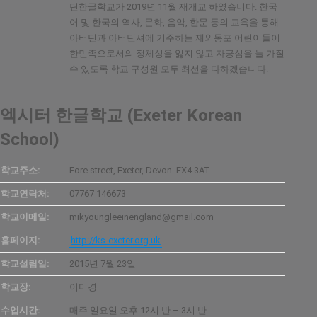
딘한글학교가 2019년 11월 재개교 하였습니다. 한국
어 및 한국의 역사, 문화, 음악, 한문 등의 교육을 통해
아버딘과 아버딘셔에 거주하는 재외동포 어린이들이
한민족으로서의 정체성을 잃지 않고 자긍심을 늘 가질
수 있도록 학교 구성원 모두 최선을 다하겠습니다.
엑시터 한글학교 (Exeter Korean
School)
학교주소:
Fore street, Exeter, Devon. EX4 3AT
학교연락처:
07767 146673
학교이메일:
mikyoungleeinengland@gmail.com
홈페이지:
http://ks-exeter.org.uk
학교설립일:
2015년 7월 23일
학교장:
이미경
수업시간:
매주 일요일 오후 12시 반 – 3시 반