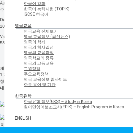
Author
한국어 강좌
한국어 능력시험 (TOPIK)
주영한국교육원
IGCSE 한국어
Date
영국교육
2017-01-11 09:22
영국교육 전체보기
Views
영국 교육정보 (최신뉴스)
영국의 학제
5355
영국의 학사일정
영국의 교육과정
영국학교의 종류
영국의 고등교육
재영한글학교협의회가 주최한 제1회 영국 청소년 역사 문화 캠프가 지난
교원정책
주요교육정책
1.7(토)-8(일)에 개최되었습니다. 이번 캠프에는 영국 전역에서 30여명의
영국 교육정보 웹사이트
청소년이 참석하였으며, 우리 역사 이해를 위한 강좌, 선배에 의한 진로 안
주요 용어 및 기관
내 및 비전 특강 등으로 구성되었습니다.
한국유학
한국유학 정보(GKS) – Study in Korea
원어민영어보조교사(EPIK) – English Program in Korea
ENGLISH
이영우(Photographer Ray Lee)