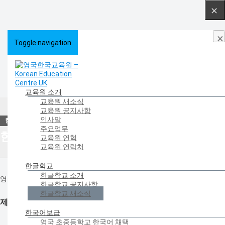
×
Toggle navigation
교육원 소개
교육원 새소식
HOME
>
한글학교
>
한글학교 새소식
교육원 공지사항
인사말
주요업무
한글학교 새소식
교육원 연혁
교육원 연락처
한글학교
한글학교 소개
영국의 한글학교들이 전하는 새로운 소식을 만나보세요.
한글학교 공지사항
한글학교 새소식
제1회 영국 청소년 역사 문화 캠프 개최
한국어보급
영국 초중등학교 한국어 채택