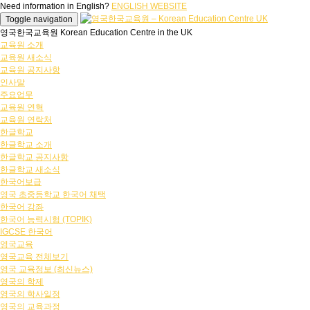
Need information in English?
ENGLISH WEBSITE
Toggle navigation
영국한국교육원 Korean Education Centre in the UK
교육원 소개
교육원 새소식
교육원 공지사항
인사말
주요업무
교육원 연혁
교육원 연락처
한글학교
한글학교 소개
한글학교 공지사항
한글학교 새소식
한국어보급
영국 초중등학교 한국어 채택
한국어 강좌
한국어 능력시험 (TOPIK)
IGCSE 한국어
영국교육
영국교육 전체보기
영국 교육정보 (최신뉴스)
영국의 학제
영국의 학사일정
영국의 교육과정