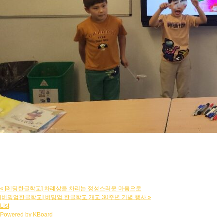
«
[레딩한글학교] 차례상을 차리는 정성스러운 마음으로
[버밍엄한글학교] 버밍엄 한글학교 개교 30주년 기념 행사
»
List
Powered by KBoard