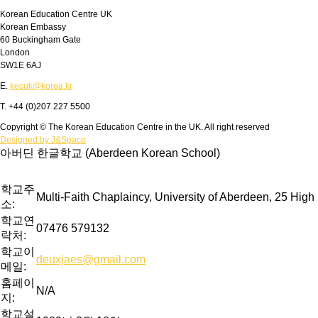
Korean Education Centre UK
Korean Embassy
60 Buckingham Gate
London
SW1E 6AJ
E.
kecuk@korea.kr
T. +44 (0)207 227 5500
Copyright © The Korean Education Centre in the UK. All right reserved
Designed by J&Space
아버딘 한글학교 (Aberdeen Korean School)
학교주
Multi-Faith Chaplaincy, University of Aberdeen, 25 Hig
소:
학교연
07476 579132
락처:
학교이
deuxjaes@gmail.com
메일:
홈페이
N/A
지:
학교설