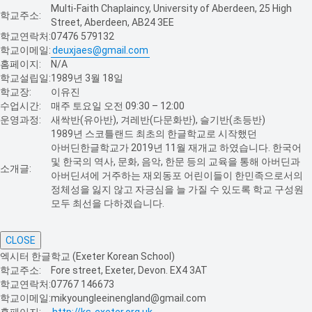
Multi-Faith Chaplaincy, University of Aberdeen, 25 High
학교주소:
Street, Aberdeen, AB24 3EE
학교연락처:
07476 579132
학교이메일:
deuxjaes@gmail.com
홈페이지:
N/A
학교설립일:
1989년 3월 18일
학교장:
이유진
수업시간:
매주 토요일 오전 09:30 – 12:00
운영과정:
새싹반(유아반), 겨레반(다문화반), 슬기반(초등반)
1989년 스코틀랜드 최초의 한글학교로 시작했던
아버딘한글학교가 2019년 11월 재개교 하였습니다. 한국어
및 한국의 역사, 문화, 음악, 한문 등의 교육을 통해 아버딘과
소개글:
아버딘셔에 거주하는 재외동포 어린이들이 한민족으로서의
정체성을 잃지 않고 자긍심을 늘 가질 수 있도록 학교 구성원
모두 최선을 다하겠습니다.
CLOSE
엑시터 한글학교 (Exeter Korean School)
학교주소:
Fore street, Exeter, Devon. EX4 3AT
학교연락처:
07767 146673
학교이메일:
mikyoungleeinengland@gmail.com