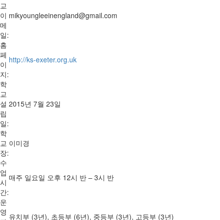
교
이
mikyoungleeinengland@gmail.com
메
일:
홈
페
http://ks-exeter.org.uk
이
지:
학
교
설
2015년 7월 23일
립
일:
학
교
이미경
장:
수
업
매주 일요일 오후 12시 반 – 3시 반
시
간:
운
영
유치부 (3년), 초등부 (6년), 중등부 (3년), 고등부 (3년)