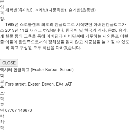
운
영
새싹반(유아반), 겨레반(다문화반), 슬기반(초등반)
과
정:
1989년 스코틀랜드 최초의 한글학교로 시작했던 아버딘한글학교가
소
2019년 11월 재개교 하였습니다. 한국어 및 한국의 역사, 문화, 음악,
개
한문 등의 교육을 통해 아버딘과 아버딘셔에 거주하는 재외동포 어린
글:
이들이 한민족으로서의 정체성을 잃지 않고 자긍심을 늘 가질 수 있도
록 학교 구성원 모두 최선을 다하겠습니다.
CLOSE
엑시터 한글학교 (Exeter Korean School)
학
교
Fore street, Exeter, Devon. EX4 3AT
주
소:
학
교
연
07767 146673
락
처:
학