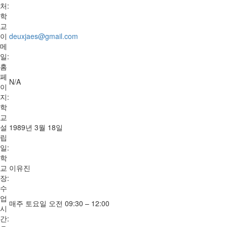
처:
학
교
이
deuxjaes@gmail.com
메
일:
홈
페
N/A
이
지:
학
교
설
1989년 3월 18일
립
일:
학
교
이유진
장:
수
업
매주 토요일 오전 09:30 – 12:00
시
간: