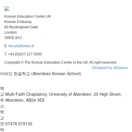
Korean Education Centre UK
Korean Embassy
60 Buckingham Gate
London
SW1E 6AJ
E.
kecuk@korea.kr
T. +44 (0)207 227 5500
Copyright © The Korean Education Centre in the UK. All right reserved
Designed by J&Space
아버딘 한글학교 (Aberdeen Korean School)
학
교
Multi-Faith Chaplaincy, University of Aberdeen, 25 High Street,
주
Aberdeen, AB24 3EE
소:
학
교
연
07476 579132
락