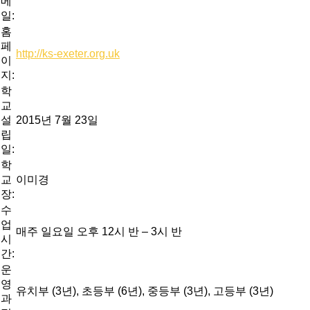
메
일:
홈
페
http://ks-exeter.org.uk
이
지:
학
교
설
2015년 7월 23일
립
일:
학
교
이미경
장:
수
업
매주 일요일 오후 12시 반 – 3시 반
시
간:
운
영
유치부 (3년), 초등부 (6년), 중등부 (3년), 고등부 (3년)
과