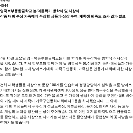
Views
4844
영국북부동한글학교 봄/여름학기 방학식 및 시상식
각종 대회 수상 가족에게 푸짐함 상품과 상장 수여, 재학생 만족도 조사 결과 발표
7월 16일 토요일 영국북동부한글학교는 이번 학기를 마무리하는 방학식과 시상직
을 치렀습니다. 전체 학부모와 함께한 이 날 방학식은 봄/여름학기 동안 학생들과 가족
이 함게 참여한 교내 받아쓰기대회, 가족구연동화, 가족신문 만들기 대회에 대한 시상
도 겸했습니다.
전체 재학생들을 대상으로 문장 100개를 연습하여 정정당당하게 실력을 겨룬 받아쓰
기대회에서는 집현전2반의 송지원학생이 100점 만점을 받아 최우수상을 수상했습니
다. 또 귀여운 토끼와 거북이 가면을 쓰고 온 가족이 생생하게 동화를 구연한 올리비아
와 카일 페이지 가족이 가족구연동화대회에서 1등을 차지했습니다. 그 외에
도 각 반 학생들에게 우수상과 성실노력상, 예쁜글씨상, 끈기상, 한자박사상 등 모두
의 개성과 노력을 칭찬하는 상이 주어졌습니다. 또 이번 학기를 마지막으로 한글학교
를 졸업하고 넓은 세상으로 나아가는 자랑스러운 졸업생에게 졸업상패와 꽃다발을 수
여하기도 했습니다.