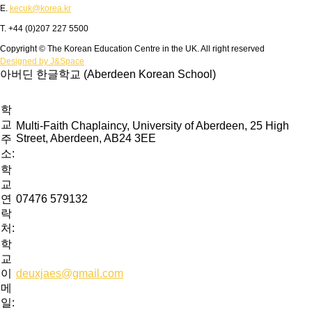
E.
kecuk@korea.kr
T. +44 (0)207 227 5500
Copyright © The Korean Education Centre in the UK. All right reserved
Designed by J&Space
아버딘 한글학교 (Aberdeen Korean School)
학
교
Multi-Faith Chaplaincy, University of Aberdeen, 25 High
Street, Aberdeen, AB24 3EE
주
소:
학
교
연
07476 579132
락
처:
학
교
이
deuxjaes@gmail.com
메
일: