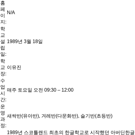
홈
페
N/A
이
지:
학
교
설
1989년 3월 18일
립
일:
학
교
이유진
장:
수
업
매주 토요일 오전 09:30 – 12:00
시
간:
운
영
새싹반(유아반), 겨레반(다문화반), 슬기반(초등반)
과
정:
1989년 스코틀랜드 최초의 한글학교로 시작했던 아버딘한글