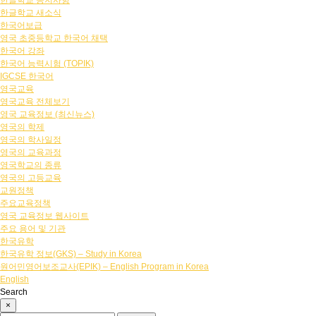
한글학교 공지사항
한글학교 새소식
한국어보급
영국 초중등학교 한국어 채택
한국어 강좌
한국어 능력시험 (TOPIK)
IGCSE 한국어
영국교육
영국교육 전체보기
영국 교육정보 (최신뉴스)
영국의 학제
영국의 학사일정
영국의 교육과정
영국학교의 종류
영국의 고등교육
교원정책
주요교육정책
영국 교육정보 웹사이트
주요 용어 및 기관
한국유학
한국유학 정보(GKS) – Study in Korea
원어민영어보조교사(EPIK) – English Program in Korea
English
Search
×