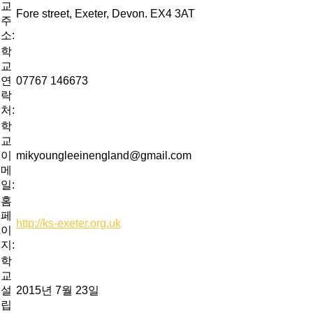
교
Fore street, Exeter, Devon. EX4 3AT
주
소:
학
교
연
07767 146673
락
처:
학
교
이
mikyoungleeinengland@gmail.com
메
일:
홈
페
http://ks-exeter.org.uk
이
지:
학
교
설
2015년 7월 23일
립