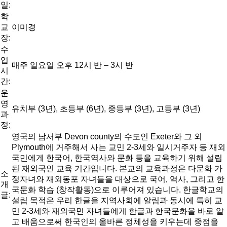
일:
학
교
이미경
장:
수
업
매주 일요일 오후 12시 반 – 3시 반
시
간:
운
영
유치부 (3년), 초등부 (6년), 중등부 (3년), 고등부 (3년)
과
정:
영국의 남서부 Devon county의 수도인 Exeter와 그 외
Plymouth에 거주해서 사는 교민 2-3세와 일시거주자 등 재외
국민에게 한국어, 한국역사와 문화 등을 교육하기 위해 설립
된 재외국인 교육 기간입니다. 본교의 교육과정은 다문화 가
소
정자녀와 재외동포 자녀들을 대상으로 국어, 역사, 그리고 한
개
국문화 학습 (창작활동)으로 이루어져 있습니다. 한글학교의
글:
설립 목적은 우리 한글을 지역사회에 알림과 동시에 특히 교
민 2-3세와 재외국민 자녀들에게 한글과 한국문화을 바로 알
고 배움으로써 한국인의 올바른 정체성을 키우는데 중점을