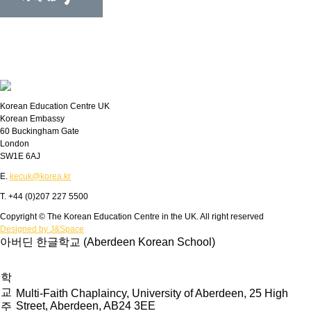
Korean Education Centre UK
Korean Embassy
60 Buckingham Gate
London
SW1E 6AJ
E.
kecuk@korea.kr
T. +44 (0)207 227 5500
Copyright © The Korean Education Centre in the UK. All right reserved
Designed by J&Space
아버딘 한글학교 (Aberdeen Korean School)
학
교
Multi-Faith Chaplaincy, University of Aberdeen, 25 High
Street, Aberdeen, AB24 3EE
주