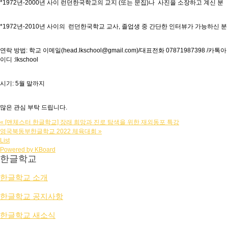
*1972년-2000년 사이 런던한국학교의 교지 (또는 문집)나 사진을 소장하고 계신 분
*1972년-2010년 사이의 런던한국학교 교사, 졸업생 중 간단한 인터뷰가 가능하신 분
연락 방법: 학교 이메일(head.lkschool@gmail.com)/대표전화 07871987398 /카톡아
이디 :lkschool
시기: 5월 말까지
많은 관심 부탁 드립니다.
«
[맨체스터 한글학교] 장래 희망과 진로 탐색을 위한 재외동포 특강
영국북동부한글학교 2022 체육대회
»
List
Powered by KBoard
한글학교
한글학교 소개
한글학교 공지사항
한글학교 새소식