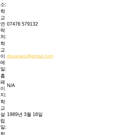
소:
학
교
연
07476 579132
락
처:
학
교
이
deuxjaes@gmail.com
메
일:
홈
페
N/A
이
지:
학
교
설
1989년 3월 18일
립
일:
학