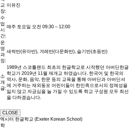
교
이유진
장:
수
업
매주 토요일 오전 09:30 – 12:00
시
간:
운
영
새싹반(유아반), 겨레반(다문화반), 슬기반(초등반)
과
정:
1989년 스코틀랜드 최초의 한글학교로 시작했던 아버딘한글
학교가 2019년 11월 재개교 하였습니다. 한국어 및 한국의
소
역사, 문화, 음악, 한문 등의 교육을 통해 아버딘과 아버딘셔
개
에 거주하는 재외동포 어린이들이 한민족으로서의 정체성을
글:
잃지 않고 자긍심을 늘 가질 수 있도록 학교 구성원 모두 최선
을 다하겠습니다.
CLOSE
엑시터 한글학교 (Exeter Korean School)
학