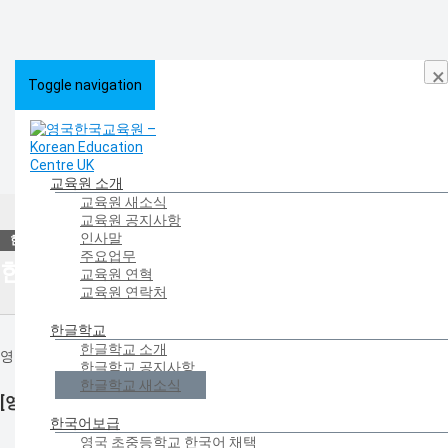
×
Toggle navigation
교육원 소개
교육원 새소식
HOME
>
한글학교
>
한글학교 새소식
교육원 공지사항
인사말
주요업무
한글학교 새소식
교육원 연혁
교육원 연락처
한글학교
한글학교 소개
영국의 한글학교들이 전하는 새로운 소식을 만나보세요.
한글학교 공지사항
한글학교 새소식
[영국북동부한글학교] 2021 가을/겨울학기 대면 개학식
한국어보급
영국 초중등학교 한국어 채택