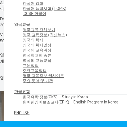
Author
한국어 강좌
한국어 능력시험 (TOPIK)
영국 북동부 한글학교
IGCSE 한국어
Date
영국교육
2021-09-22 09:01
영국교육 전체보기
Views
영국 교육정보 (최신뉴스)
영국의 학제
5016
영국의 학사일정
영국의 교육과정
영국북동부한글학교 판데믹 이후 처음으로 치러진 대면 개학식
영국학교의 종류
영국의 고등교육
개학식 마친 후 ‘추석’ 관련 문화 수업 진행
교원정책
주요교육정책
영국 교육정보 웹사이트
영국북동부한글학교는 9월 18일 2021 가을/겨울학기 개학식을 했습니다.
주요 용어 및 기관
한국유학
한국유학 정보(GKS) – Study in Korea
원어민영어보조교사(EPIK) – English Program in Korea
ENGLISH