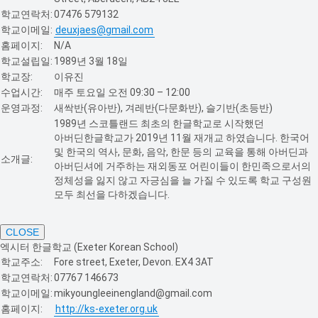
학교연락처:
07476 579132
학교이메일:
deuxjaes@gmail.com
홈페이지:
N/A
학교설립일:
1989년 3월 18일
학교장:
이유진
수업시간:
매주 토요일 오전 09:30 – 12:00
운영과정:
새싹반(유아반), 겨레반(다문화반), 슬기반(초등반)
1989년 스코틀랜드 최초의 한글학교로 시작했던
아버딘한글학교가 2019년 11월 재개교 하였습니다. 한국어
및 한국의 역사, 문화, 음악, 한문 등의 교육을 통해 아버딘과
소개글:
아버딘셔에 거주하는 재외동포 어린이들이 한민족으로서의
정체성을 잃지 않고 자긍심을 늘 가질 수 있도록 학교 구성원
모두 최선을 다하겠습니다.
CLOSE
엑시터 한글학교 (Exeter Korean School)
학교주소:
Fore street, Exeter, Devon. EX4 3AT
학교연락처:
07767 146673
학교이메일:
mikyoungleeinengland@gmail.com
홈페이지:
http://ks-exeter.org.uk