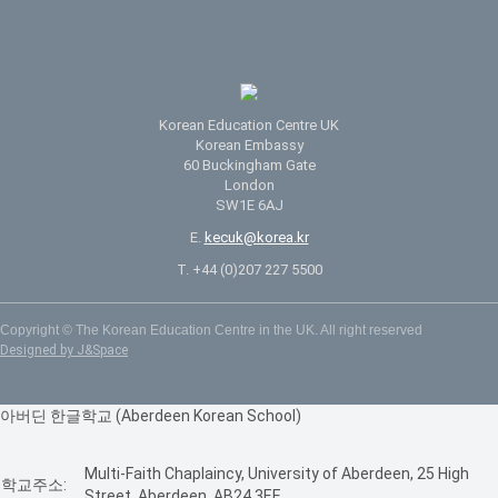
Korean Education Centre UK
Korean Embassy
60 Buckingham Gate
London
SW1E 6AJ
E.
kecuk@korea.kr
T. +44 (0)207 227 5500
Copyright © The Korean Education Centre in the UK. All right reserved
Designed by J&Space
아버딘 한글학교 (Aberdeen Korean School)
Multi-Faith Chaplaincy, University of Aberdeen, 25 High
학교주소:
Street, Aberdeen, AB24 3EE