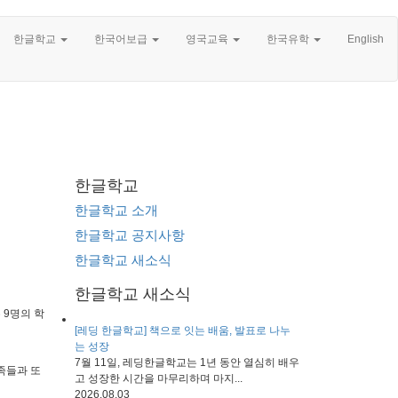
한글학교
한국어보급
영국교육
한국유학
English
한글학교
한글학교 소개
한글학교 공지사항
한글학교 새소식
한글학교 새소식
 9명의 학
[레딩 한글학교] 책으로 잇는 배움, 발표로 나누
는 성장
7월 11일, 레딩한글학교는 1년 동안 열심히 배우
족들과 또
고 성장한 시간을 마무리하며 마지...
2026.08.03