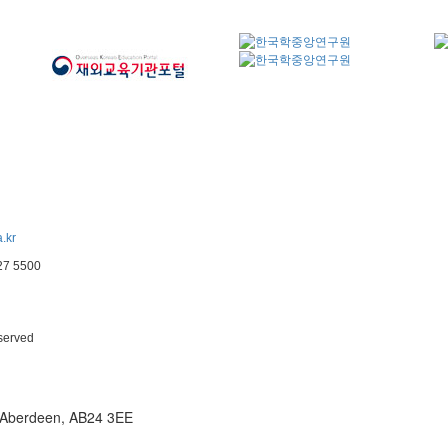
.kr
227 5500
eserved
t, Aberdeen, AB24 3EE