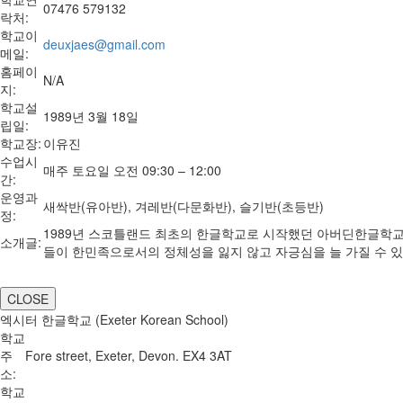
07476 579132
락처:
학교이
deuxjaes@gmail.com
메일:
홈페이
N/A
지:
학교설
1989년 3월 18일
립일:
학교장:
이유진
수업시
매주 토요일 오전 09:30 – 12:00
간:
운영과
새싹반(유아반), 겨레반(다문화반), 슬기반(초등반)
정:
1989년 스코틀랜드 최초의 한글학교로 시작했던 아버딘한글학교가 
소개글:
들이 한민족으로서의 정체성을 잃지 않고 자긍심을 늘 가질 수 
CLOSE
엑시터 한글학교 (Exeter Korean School)
학교
주
Fore street, Exeter, Devon. EX4 3AT
소:
학교