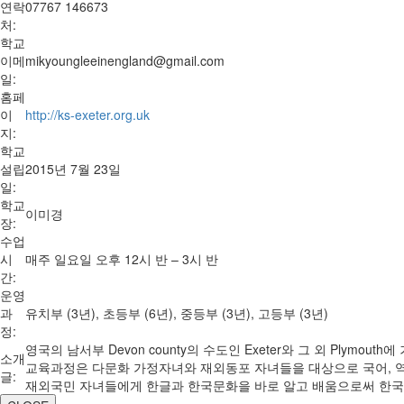
연락
07767 146673
처:
학교
이메
mikyoungleeinengland@gmail.com
일:
홈페
이
http://ks-exeter.org.uk
지:
학교
설립
2015년 7월 23일
일:
학교
이미경
장:
수업
시
매주 일요일 오후 12시 반 – 3시 반
간:
운영
과
유치부 (3년), 초등부 (6년), 중등부 (3년), 고등부 (3년)
정:
영국의 남서부 Devon county의 수도인 Exeter와 그 외 Pl
소개
교육과정은 다문화 가정자녀와 재외동포 자녀들을 대상으로 국어, 역사
글:
재외국민 자녀들에게 한글과 한국문화을 바로 알고 배움으로써 한국