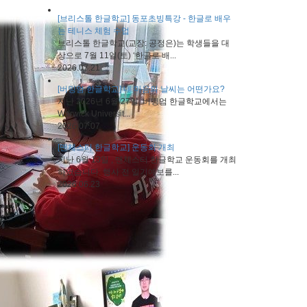
[브리스톨 한글학교] 동포초빙특강 - 한글로 배우
는 테니스 체험 수업
브리스톨 한글학교(교장: 공정은)는 학생들을 대
상으로 7월 11일(토) ‘한글로 배...
2026.07.21
[버밍엄 한글학교] 내 마음의 날씨는 어떤가요?
지난 2026년 6월 27일, 버밍엄 한글학교에서는
Warwick Universit...
2026.07.07
[맨체스터 한글학교] 운동회 개최
지난 6월 13일 , 맨체스터 한글학교 운동회를 개최
하였습니다. 행사 전 일기예보를...
2026.06.23