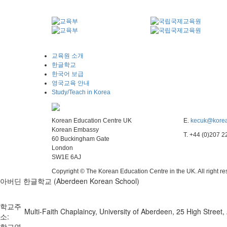
교육원 소개
한글학교
한국어 보급
영국교육 안내
Study/Teach in Korea
Korean Education Centre UK
E.
kecuk@korea
Korean Embassy
T. +44 (0)207 
60 Buckingham Gate
London
SW1E 6AJ
Copyright © The Korean Education Centre in the UK. All right r
아버딘 한글학교 (Aberdeen Korean School)
학교주
Multi-Faith Chaplaincy, University of Aberdeen, 25 High Stree
소:
학교연