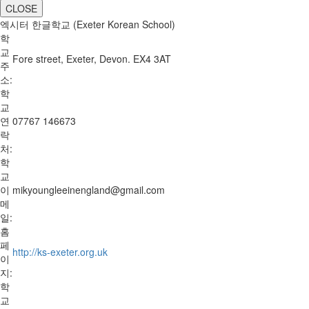
CLOSE
엑시터 한글학교 (Exeter Korean School)
학
교
Fore street, Exeter, Devon. EX4 3AT
주
소:
학
교
연
07767 146673
락
처:
학
교
이
mikyoungleeinengland@gmail.com
메
일:
홈
페
http://ks-exeter.org.uk
이
지:
학
교