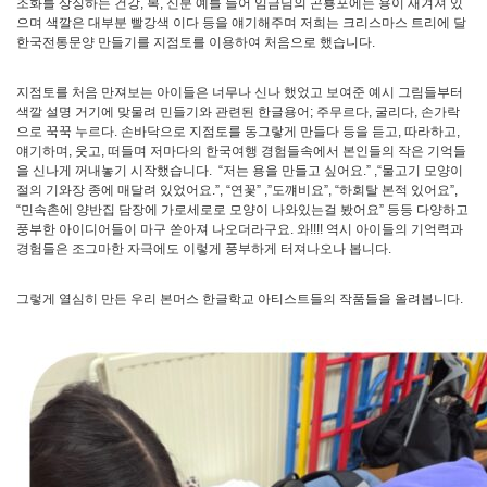
조화를 상징하는 건강, 복, 신분 예를 들어 임금님의 곤룡포에는 용이 새겨져 있
으며 색깔은 대부분 빨강색 이다 등을 얘기해주며 저희는 크리스마스 트리에 달
한국전통문양 만들기를 지점토를 이용하여 처음으로 했습니다.
지점토를 처음 만져보는 아이들은 너무나 신나 했었고 보여준 예시 그림들부터
색깔 설명 거기에 맞물려 민들기와 관련된 한글용어; 주무르다, 굴리다, 손가락
으로 꾹꾹 누르다. 손바닥으로 지점토를 동그랗게 만들다 등을 듣고, 따라하고,
얘기하며, 웃고, 떠들며 저마다의 한국여행 경험들속에서 본인들의 작은 기억들
을 신나게 꺼내놓기 시작했습니다. “저는 용을 만들고 싶어요.” ,“물고기 모양이
절의 기와장 종에 매달려 있었어요.”, “연꽃” ,”도꺠비요”, “하회탈 본적 있어요”,
“민속촌에 양반집 담장에 가로세로로 모양이 나와있는걸 봤어요” 등등 다양하고
풍부한 아이디어들이 마구 쏟아져 나오더라구요. 와!!!! 역시 아이들의 기억력과
경험들은 조그마한 자극에도 이렇게 풍부하게 터져나오나 봅니다.
그렇게 열심히 만든 우리 본머스 한글학교 아티스트들의 작품들을 올려봅니다.