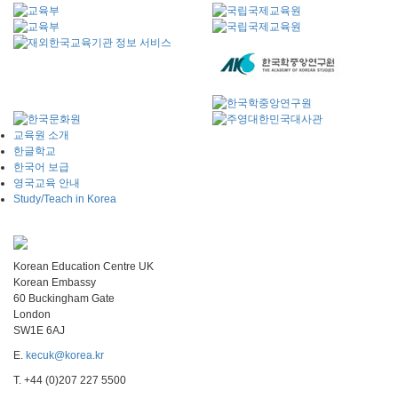
교육원 소개
한글학교
한국어 보급
영국교육 안내
Study/Teach in Korea
Korean Education Centre UK
Korean Embassy
60 Buckingham Gate
London
SW1E 6AJ
E.
kecuk@korea.kr
T. +44 (0)207 227 5500