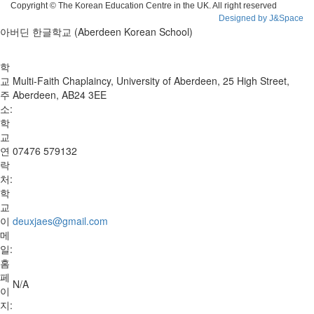
Copyright © The Korean Education Centre in the UK. All right reserved
Designed by J&Space
아버딘 한글학교 (Aberdeen Korean School)
학
교
Multi-Faith Chaplaincy, University of Aberdeen, 25 High Street,
주
Aberdeen, AB24 3EE
소:
학
교
연
07476 579132
락
처:
학
교
이
deuxjaes@gmail.com
메
일:
홈
페
N/A
이
지: