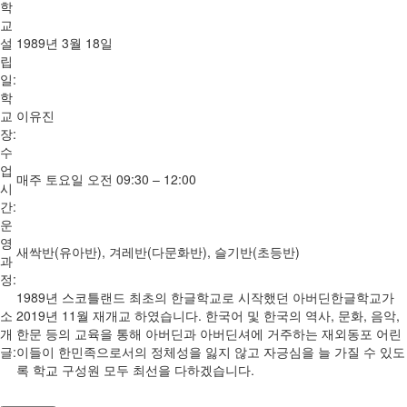
학
교
설
1989년 3월 18일
립
일:
학
교
이유진
장:
수
업
매주 토요일 오전 09:30 – 12:00
시
간:
운
영
새싹반(유아반), 겨레반(다문화반), 슬기반(초등반)
과
정:
1989년 스코틀랜드 최초의 한글학교로 시작했던 아버딘한글학교가
소
2019년 11월 재개교 하였습니다. 한국어 및 한국의 역사, 문화, 음악,
개
한문 등의 교육을 통해 아버딘과 아버딘셔에 거주하는 재외동포 어린
글:
이들이 한민족으로서의 정체성을 잃지 않고 자긍심을 늘 가질 수 있도
록 학교 구성원 모두 최선을 다하겠습니다.