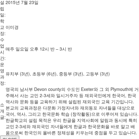
설
2015년 7월 23일
립
일:
학
교
이미경
장:
수
업
매주 일요일 오후 12시 반 – 3시 반
시
간:
운
영
유치부 (3년), 초등부 (6년), 중등부 (3년), 고등부 (3년)
과
정:
영국의 남서부 Devon county의 수도인 Exeter와 그 외 Plymouth에 거
주해서 사는 교민 2-3세와 일시거주자 등 재외국민에게 한국어, 한국
역사와 문화 등을 교육하기 위해 설립된 재외국인 교육 기간입니다.
소
본교의 교육과정은 다문화 가정자녀와 재외동포 자녀들을 대상으로
개
국어, 역사, 그리고 한국문화 학습 (창작활동)으로 이루어져 있습니다.
글:
한글학교의 설립 목적은 우리 한글을 지역사회에 알림과 동시에 특히
교민 2-3세와 재외국민 자녀들에게 한글과 한국문화을 바로 알고 배
움으로써 한국인의 올바른 정체성을 키우는데 중점을 두고 있습니다.