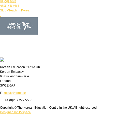
한국어 보급
영국교육 안내
Study/Teach in Korea
Korean Education Centre UK
Korean Embassy
60 Buckingham Gate
London
SW1E 6AJ
E.
kecuk@korea.kr
T. +44 (0)207 227 5500
Copyright © The Korean Education Centre in the UK. All right reserved
Designed by J&Space