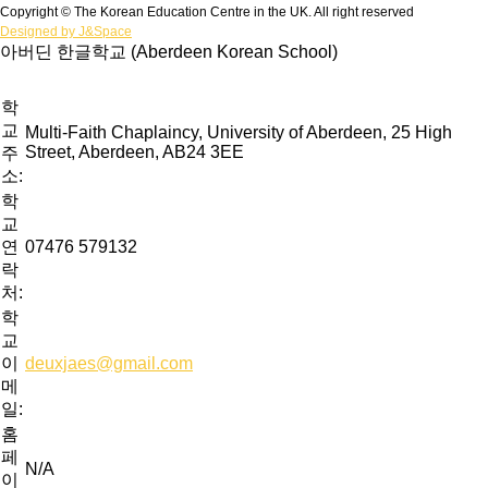
Copyright © The Korean Education Centre in the UK. All right reserved
Designed by J&Space
아버딘 한글학교 (Aberdeen Korean School)
학
교
Multi-Faith Chaplaincy, University of Aberdeen, 25 High
Street, Aberdeen, AB24 3EE
주
소:
학
교
연
07476 579132
락
처:
학
교
이
deuxjaes@gmail.com
메
일:
홈
페
N/A
이