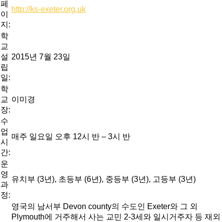
페
http://ks-exeter.org.uk
이
지:
학
교
설
2015년 7월 23일
립
일:
학
교
이미경
장:
수
업
매주 일요일 오후 12시 반 – 3시 반
시
간:
운
영
유치부 (3년), 초등부 (6년), 중등부 (3년), 고등부 (3년)
과
정:
영국의 남서부 Devon county의 수도인 Exeter와 그 외
Plymouth에 거주해서 사는 교민 2-3세와 일시거주자 등 재외