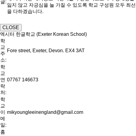
글:
잃지 않고 자긍심을 늘 가질 수 있도록 학교 구성원 모두 최선
을 다하겠습니다.
CLOSE
엑시터 한글학교 (Exeter Korean School)
학
교
Fore street, Exeter, Devon. EX4 3AT
주
소:
학
교
연
07767 146673
락
처:
학
교
이
mikyoungleeinengland@gmail.com
메
일:
홈