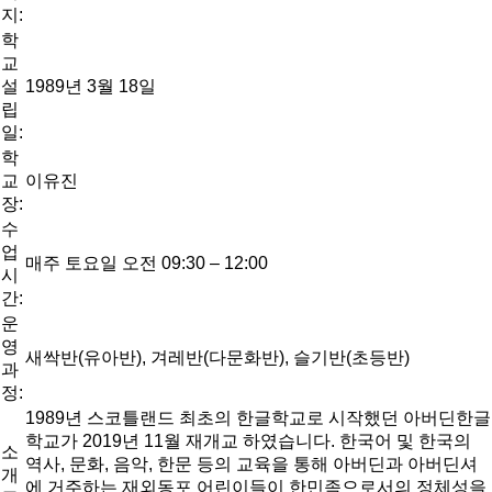
지:
학
교
설
1989년 3월 18일
립
일:
학
교
이유진
장:
수
업
매주 토요일 오전 09:30 – 12:00
시
간:
운
영
새싹반(유아반), 겨레반(다문화반), 슬기반(초등반)
과
정:
1989년 스코틀랜드 최초의 한글학교로 시작했던 아버딘한글
학교가 2019년 11월 재개교 하였습니다. 한국어 및 한국의
소
역사, 문화, 음악, 한문 등의 교육을 통해 아버딘과 아버딘셔
개
에 거주하는 재외동포 어린이들이 한민족으로서의 정체성을