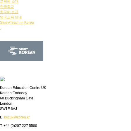
교육원 소개
한글학교
한국어 보급
영국교육 안내
Study/Teach in Korea
Korean Education Centre UK
Korean Embassy
60 Buckingham Gate
London
SW1E 6AJ
E.
kecuk@korea.kr
T. +44 (0)207 227 5500