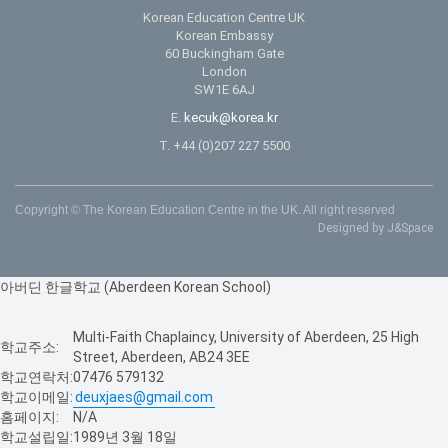
Korean Education Centre UK
Korean Embassy
60 Buckingham Gate
London
SW1E 6AJ
E.
kecuk@korea.kr
T. +44 (0)207 227 5500
Copyright © The Korean Education Centre in the UK. All right reserved
Designed by J&Space
아버딘 한글학교 (Aberdeen Korean School)
Multi-Faith Chaplaincy, University of Aberdeen, 25 High
학교주소:
Street, Aberdeen, AB24 3EE
학교연락처:
07476 579132
학교이메일:
deuxjaes@gmail.com
홈페이지:
N/A
학교설립일:
1989년 3월 18일