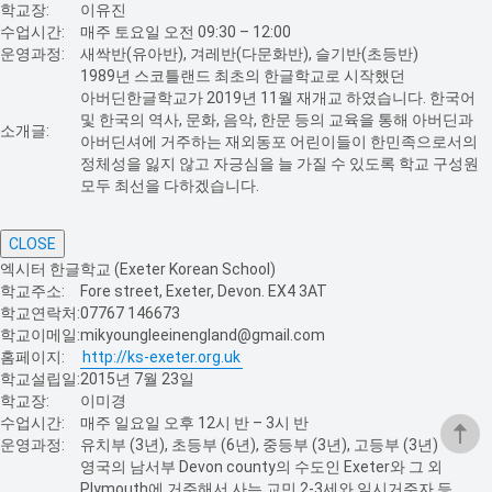
학교장:
이유진
수업시간:
매주 토요일 오전 09:30 – 12:00
운영과정:
새싹반(유아반), 겨레반(다문화반), 슬기반(초등반)
1989년 스코틀랜드 최초의 한글학교로 시작했던
아버딘한글학교가 2019년 11월 재개교 하였습니다. 한국어
및 한국의 역사, 문화, 음악, 한문 등의 교육을 통해 아버딘과
소개글:
아버딘셔에 거주하는 재외동포 어린이들이 한민족으로서의
정체성을 잃지 않고 자긍심을 늘 가질 수 있도록 학교 구성원
모두 최선을 다하겠습니다.
CLOSE
엑시터 한글학교 (Exeter Korean School)
학교주소:
Fore street, Exeter, Devon. EX4 3AT
학교연락처:
07767 146673
학교이메일:
mikyoungleeinengland@gmail.com
홈페이지:
http://ks-exeter.org.uk
학교설립일:
2015년 7월 23일
학교장:
이미경
수업시간:
매주 일요일 오후 12시 반 – 3시 반
운영과정:
유치부 (3년), 초등부 (6년), 중등부 (3년), 고등부 (3년)
영국의 남서부 Devon county의 수도인 Exeter와 그 외
Plymouth에 거주해서 사는 교민 2-3세와 일시거주자 등