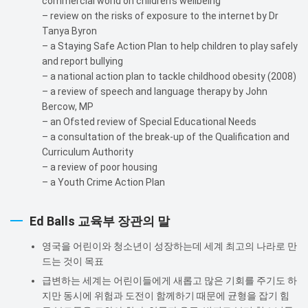
commercial world on children’s wellbeing
– review on the risks of exposure to the internet by Dr
Tanya Byron
– a Staying Safe Action Plan to help children to play safely
and report bullying
– a national action plan to tackle childhood obesity (2008)
– a review of speech and language therapy by John
Bercow, MP
– an Ofsted review of Special Educational Needs
– a consultation of the break-up of the Qualification and
Curriculum Authority
– a review of poor housing
– a Youth Crime Action Plan
Ed Balls 교육부 장관의 말
영국을 어린이와 청소년이 성장하는데 세계 최고의 나라로 만
드는 것이 목표
급변하는 세계는 어린이들에게 새롭고 많은 기회를 주기도 하
지만 동시에 위험과 도전이 함께하기 때문에 균형을 잡기 힘