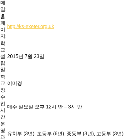
메
일:
홈
페
http://ks-exeter.org.uk
이
지:
학
교
설
2015년 7월 23일
립
일:
학
교
이미경
장:
수
업
매주 일요일 오후 12시 반 – 3시 반
시
간:
운
영
유치부 (3년), 초등부 (6년), 중등부 (3년), 고등부 (3년)
과