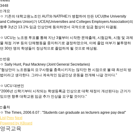
Views
3448
□ 개요
ㅇ 기존의 대학교원노조인 AUT와 NATFHE가 병합하여 만든 UCU(the University
and Colleges Union)가 UCEA(Universities and Colleges Employers Association)의
향후 3년간 13.1% 임금 인상안에 동의하면서 극적으로 임금 협상이 타결됨.
ㅇ UCU는 노조원 투표를 통해 지난 3월부터 시작한 문제출제, 시험감독, 시험 및 과제
물 채점 거부 등의 단체행동을 중지하기로 결정하였으며, 이에 졸업 여부가 불투명하
던 30만 명의 학생들이 정상적으로 졸업하게 될 것으로 예상됨.
□ 반응
ㅇ Sally Hunt, Paul Mackney (Joint General Secretaries)
“협상안이 노조원들의 요구사항을 충족시키지는 않지만 현 시점으로 볼 때 최선의 방
법이라고 생각한다. 그러나 계속적인 임금인상 운동을 전개해 나갈 것이다.”
ㅇ UCU 대변인
“2006년 신학기부터 시작되는 학생등록금 인상으로 대학 재정이 개선된다는 근거가
있으면 향후 대학교원 임금 추가 인상을 요구할 것이다.”
□ 출처
ㅇ The Times, 2006.6.07 : "Students can graduate as lecturers agree pay deal"
List
Prev
Next
Powered by KBoard
영국교육