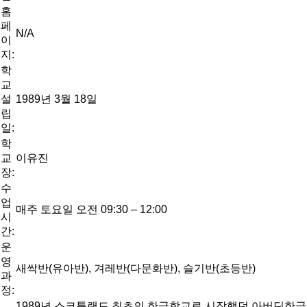
홈
페
N/A
이
지:
학
교
설
1989년 3월 18일
립
일:
학
교
이유진
장:
수
업
매주 토요일 오전 09:30 – 12:00
시
간:
운
영
새싹반(유아반), 겨레반(다문화반), 슬기반(초등반)
과
정:
1989년 스코틀랜드 최초의 한글학교로 시작했던 아버딘한글