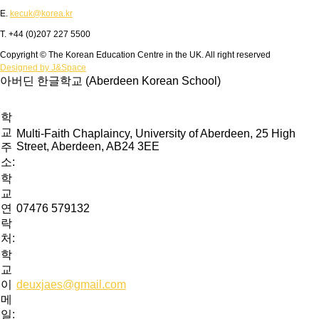
E.
kecuk@korea.kr
T. +44 (0)207 227 5500
Copyright © The Korean Education Centre in the UK. All right reserved
Designed by J&Space
아버딘 한글학교 (Aberdeen Korean School)
학
교
Multi-Faith Chaplaincy, University of Aberdeen, 25 High
Street, Aberdeen, AB24 3EE
주
소:
학
교
연
07476 579132
락
처:
학
교
이
deuxjaes@gmail.com
메
일: