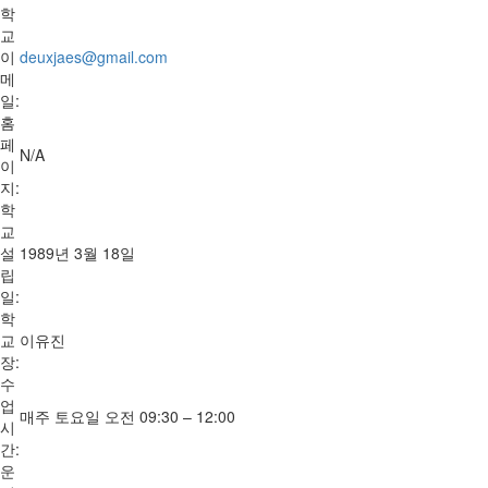
학
교
이
deuxjaes@gmail.com
메
일:
홈
페
N/A
이
지:
학
교
설
1989년 3월 18일
립
일:
학
교
이유진
장:
수
업
매주 토요일 오전 09:30 – 12:00
시
간:
운