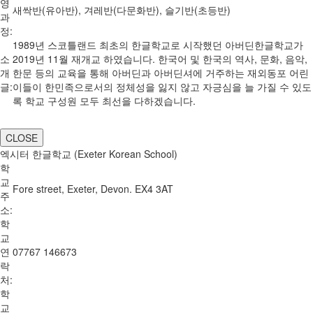
영
새싹반(유아반), 겨레반(다문화반), 슬기반(초등반)
과
정:
1989년 스코틀랜드 최초의 한글학교로 시작했던 아버딘한글학교가
소
2019년 11월 재개교 하였습니다. 한국어 및 한국의 역사, 문화, 음악,
개
한문 등의 교육을 통해 아버딘과 아버딘셔에 거주하는 재외동포 어린
글:
이들이 한민족으로서의 정체성을 잃지 않고 자긍심을 늘 가질 수 있도
록 학교 구성원 모두 최선을 다하겠습니다.
CLOSE
엑시터 한글학교 (Exeter Korean School)
학
교
Fore street, Exeter, Devon. EX4 3AT
주
소:
학
교
연
07767 146673
락
처:
학
교