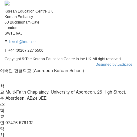
Korean Education Centre UK
Korean Embassy
60 Buckingham Gate
London
SW1E 6AJ
E.
kecuk@korea.kr
T. +44 (0)207 227 5500
Copyright © The Korean Education Centre in the UK. All right reserved
Designed by J&Space
아버딘 한글학교 (Aberdeen Korean School)
학
교
Multi-Faith Chaplaincy, University of Aberdeen, 25 High Street,
주
Aberdeen, AB24 3EE
소:
학
교
연
07476 579132
락
처: