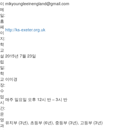
이
mikyoungleeinengland@gmail.com
메
일:
홈
페
http://ks-exeter.org.uk
이
지:
학
교
설
2015년 7월 23일
립
일:
학
교
이미경
장:
수
업
매주 일요일 오후 12시 반 – 3시 반
시
간:
운
영
유치부 (3년), 초등부 (6년), 중등부 (3년), 고등부 (3년)
과