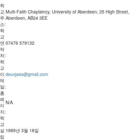
학
교
Multi-Faith Chaplaincy, University of Aberdeen, 25 High Street,
주
Aberdeen, AB24 3EE
소:
학
교
연
07476 579132
락
처:
학
교
이
deuxjaes@gmail.com
메
일:
홈
페
N/A
이
지:
학
교
설
1989년 3월 18일
립