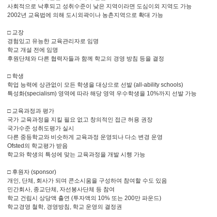
사회적으로 낙후되고 성취수준이 낮은 지역이라면 도심이외 지역도 가능
2002년 교육법에 의해 도시외곽이나 농촌지역으로 확대 가능
□ 교장
경험있고 유능한 교육관리자로 임명
학교 개설 전에 임명
후원단체와 다른 협력자들과 함께 학교의 경영 방침 등을 결정
□ 학생
학업 능력에 상관없이 모든 학생을 대상으로 선발 (all-ability schools)
특성화(specialism) 영역에 따라 해당 영역 우수학생을 10%까지 선발 가능
□ 교육과정과 평가
국가 교육과정을 지킬 필요 없고 창의적인 접근 허용 권장
국가수준 성취도평가 실시
다른 중등학교와 비슷하게 교육과정 운영되나 다소 변경 운영
Ofsted의 학교평가 받음
학교와 학생의 특성에 맞는 교육과정을 개발 시행 가능
□ 후원자 (sponsor)
개인, 단체, 회사가 되며 콘소시움을 구성하여 참여할 수도 있음
민간회사, 종교단체, 자선봉사단체 등 참여
학교 건립시 상당액 출연 (투자액의 10% 또는 200만 파운드)
학교경영 철학, 경영방침, 학교 운영의 결정권