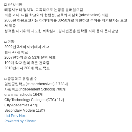
□ 반대/비판
태동시부터 정치적, 교육적으로 논쟁을 불러일으킴
비용 과다, 다른 학교와의 형평성, 교육의 사설화(privatisation) 비판
2005년 하원보고서는 아카데미를 30-50개로 제한하고 추이를 지켜보자는 보고
서 제출
성적을 내기위해 과도한 퇴학실시, 경제빈곤층 입학률 저하 등의 문제발생
□ 현황
2002년 3개의 아카데미 개교
현재 47개 학교
2007년까지 최소 53개 운영 목표
109개 학교 협의 혹은 건축중
2010년까지 200개 학교 목표
□ 중등학교 유형별 수
일반공립학교(comprehensives) 2,728개
사립학교(Independent Schools) 700개
grammar schools 164개
City Technology Colleges (CTC) 11개
City Academies 47개
Secondary Modern 118개
List
Prev
Next
Powered by KBoard