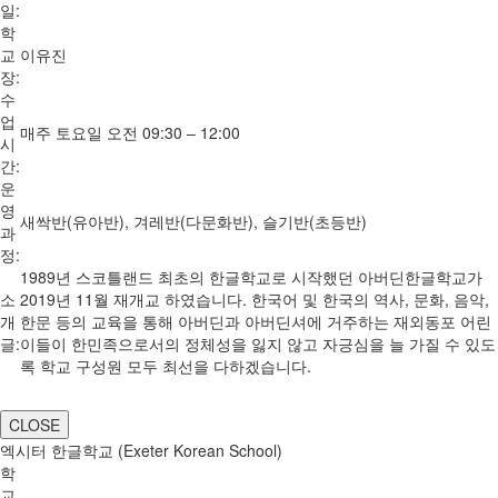
일:
학
교
이유진
장:
수
업
매주 토요일 오전 09:30 – 12:00
시
간:
운
영
새싹반(유아반), 겨레반(다문화반), 슬기반(초등반)
과
정:
1989년 스코틀랜드 최초의 한글학교로 시작했던 아버딘한글학교가
소
2019년 11월 재개교 하였습니다. 한국어 및 한국의 역사, 문화, 음악,
개
한문 등의 교육을 통해 아버딘과 아버딘셔에 거주하는 재외동포 어린
글:
이들이 한민족으로서의 정체성을 잃지 않고 자긍심을 늘 가질 수 있도
록 학교 구성원 모두 최선을 다하겠습니다.
CLOSE
엑시터 한글학교 (Exeter Korean School)
학
교