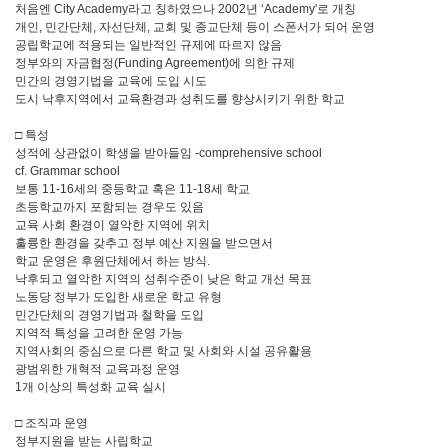
처음엔 City Academy라고 칭하였으나 2002년 ‘Academy'로 개칭
개인, 민간단체, 자선단체, 교회 및 종교단체 등이 스폰서가 되어 운영
공립학교에 적용되는 일반적인 규제에 따르지 않음
정부와의 자금협정(Funding Agreement)에 의한 규제
민간의 경영기법을 교육에 도입 시도
도시 낙후지역에서 교육환경과 성취도를 향상시키기 위한 학교
□ 특성
성적에 상관없이 학생을 받아들임 -comprehensive school
cf. Grammar school
보통 11-16세의 중등학교 혹은 11-18세 학교
초등학교까지 포함되는 경우도 있음
교육 사회 환경이 열악한 지역에 위치
훌륭한 환경을 갖추고 정부 예산 지원을 받으면서
학교 운영은 후원단체에서 하는 방식.
낙후되고 열악한 지역의 성취수준이 낮은 학교 개선 목표
노동당 정부가 도입한 새로운 학교 유형
민간단체의 경영기법과 철학을 도입
지역적 특성을 고려한 운영 가능
지역사회의 중심으로 다른 학교 및 사회와 시설 공유활용
광범위한 개혁적 교육과정 운영
1개 이상의 특성화 교육 실시
□ 조직과 운영
정부지원을 받는 사립학교