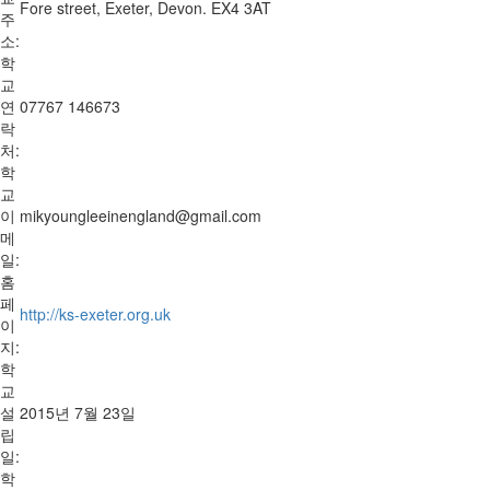
Fore street, Exeter, Devon. EX4 3AT
주
소:
학
교
연
07767 146673
락
처:
학
교
이
mikyoungleeinengland@gmail.com
메
일:
홈
페
http://ks-exeter.org.uk
이
지:
학
교
설
2015년 7월 23일
립
일:
학