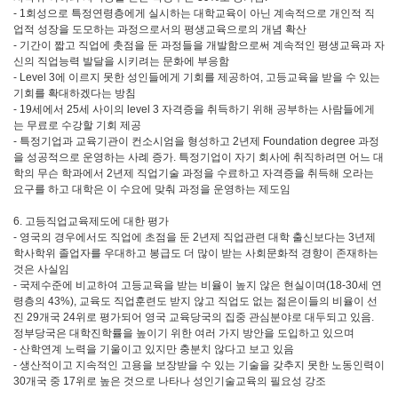
- 1회성으로 특정연령층에게 실시하는 대학교육이 아닌 계속적으로 개인적 직
업적 성장을 도모하는 과정으로서의 평생교육으로의 개념 확산
- 기간이 짧고 직업에 촛점을 둔 과정들을 개발함으로써 계속적인 평생교육과 자
신의 직업능력 발달을 시키려는 문화에 부응함
- Level 3에 이르지 못한 성인들에게 기회를 제공하여, 고등교육을 받을 수 있는
기회를 확대하겠다는 방침
- 19세에서 25세 사이의 level 3 자격증을 취득하기 위해 공부하는 사람들에게
는 무료로 수강할 기회 제공
- 특정기업과 교육기관이 컨소시엄을 형성하고 2년제 Foundation degree 과정
을 성공적으로 운영하는 사례 증가. 특정기업이 자기 회사에 취직하려면 어느 대
학의 무슨 학과에서 2년제 직업기술 과정을 수료하고 자격증을 취득해 오라는
요구를 하고 대학은 이 수요에 맞춰 과정을 운영하는 제도임
6. 고등직업교육제도에 대한 평가
- 영국의 경우에서도 직업에 초점을 둔 2년제 직업관련 대학 출신보다는 3년제
학사학위 졸업자를 우대하고 봉급도 더 많이 받는 사회문화적 경향이 존재하는
것은 사실임
- 국제수준에 비교하여 고등교육을 받는 비율이 높지 않은 현실이며(18-30세 연
령층의 43%), 교육도 직업훈련도 받지 않고 직업도 없는 젊은이들의 비율이 선
진 29개국 24위로 평가되어 영국 교육당국의 집중 관심분야로 대두되고 있음.
정부당국은 대학진학률을 높이기 위한 여러 가지 방안을 도입하고 있으며
- 산학연계 노력을 기울이고 있지만 충분치 않다고 보고 있음
- 생산적이고 지속적인 고용을 보장받을 수 있는 기술을 갖추지 못한 노동인력이
30개국 중 17위로 높은 것으로 나타나 성인기술교육의 필요성 강조