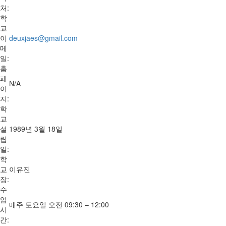
처:
학
교
이
deuxjaes@gmail.com
메
일:
홈
페
N/A
이
지:
학
교
설
1989년 3월 18일
립
일:
학
교
이유진
장:
수
업
매주 토요일 오전 09:30 – 12:00
시
간: