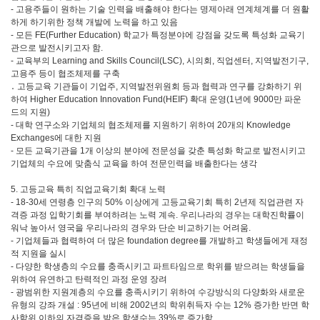
- 고용주들이 원하는 기술 인력을 배출해야 한다는 명제아래 연계체계를 더 원활
하게 하기위한 정책 개발에 노력을 하고 있음
- 모든 FE(Further Education) 학교가 특정분야에 강점을 갖도록 특성화 교육기
관으로 발전시키고자 함.
- 교육부의 Learning and Skills Council(LSC), 시의회, 직업센터, 지역발전기구,
고용주 등이 협조체제를 구축
․ 고등교육 기관들이 기업주, 지역발전위원회 등과 협력과 연구를 강화하기 위
하여 Higher Education Innovation Fund(HEIF) 확대 운영(1년에 9000만 파운
드의 지원)
- 대학 연구소와 기업체의 협조체제를 지원하기 위하여 20개의 Knowledge
Exchanges에 대한 지원
- 모든 교육기관을 1개 이상의 분야에 전문성을 갖춘 특성화 학교로 발전시키고
기업체의 수요에 맞춤식 교육을 하여 전문인력을 배출한다는 생각
5. 고등교육 특히 직업교육기회 확대 노력
- 18-30세 연령층 인구의 50% 이상에게 고등교육기회 특히 2년제 직업관련 자
격증 과정 입학기회를 부여하려는 노력 계속. 우리나라의 경우는 대학진학률이
워낙 높아서 영국을 우리나라의 경우와 단순 비교하기는 어려움.
- 기업체들과 협력하여 더 많은 foundation degree를 개발하고 학생들에게 재정
적 지원을 실시
- 다양한 학생층의 수요를 충족시키고 파트타임으로 학위를 받으려는 학생들을
위하여 유연하고 탄력적인 과정 운영 장려
- 광범위한 지원계층의 수요를 충족시키기 위하여 수강방식의 다양화와 새로운
유형의 강좌 개설 : 95년에 비해 2002년의 학위취득자 수는 12% 증가한 반면 학
사학위 이하의 자격증을 받은 학생수는 39%로 증가함.