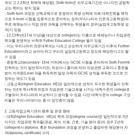
국의 고 2,3학년 학력에 해당함), Sixth-form은 의무교육기간은 아니지만 공립학
교는 학비는 받지 않음
- Sixth-form 과정은 선택과목으로 운영되어 학생 선택에 의해 대학진학을 목적
으로 A-level 시험을 집중적으로 준비하는 경우(우리나라의 인문계고등학생)와
주로 예체능이나 직업 관련 과목을 선택하는 학생들의 경우(실업계고등학생 성
격)가 있음.
- 12,13학년(17세 이상)을 대상으로 college라는 이름으로 예체능이나 직업관련
학과를 운영하는 비학위 Futher Education College 들이 있음
- 이는 우리나라의 전문대학과는 다르고 순순하게 의무교육기간 이후의 Further
Education이라고 보아야 하고 우리의 실업계고등학교 정도에 해당한다고도 할
수 있음
- 중등학교(secondary- 16세 이하)에서는 GCSE 시험을 준비하여 Sixth Form에
진학하는 것이 일반적이지만, 적성이나 흥미에 따라 직업관련 교육이나 훈련을
받아 자격증(Level 3)을 취득하면 일정 과목의 GCSE 성적을 취득한 것으로 인
정하는 제도가 있음
- 고등교육(Higher Education, HE)은 일반적으로 성적이 우수한 학생들이 진학
하는 3년제 학사학위과정과 직업관련 기술교육을 시키는 대학수준의 college로
구별되어 우리나라와 비슷하다고 생각할 수 있음. 다만 대학수준의 college 구성
비율은 우리나라보다는 좀 더 성인층이 많음
2. 고등직업교육기관의 종류 및 운영 형태
- 대학(Higher Education : HE)의 학위 과정(degree course)은 일반적으로 3년
이지만, 직업관련 학과들(관광, 육아, 미용, 간호, 기술 분야 등)의 경우 2년제
college에서 diploma, 혹은 foundation 과정을 운영하고 졸업하면 해당분야 자
격(diploma, certificate) 수여