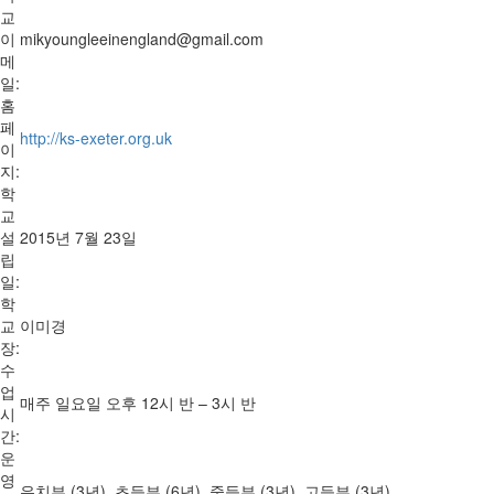
교
이
mikyoungleeinengland@gmail.com
메
일:
홈
페
http://ks-exeter.org.uk
이
지:
학
교
설
2015년 7월 23일
립
일:
학
교
이미경
장:
수
업
매주 일요일 오후 12시 반 – 3시 반
시
간:
운
영
유치부 (3년), 초등부 (6년), 중등부 (3년), 고등부 (3년)