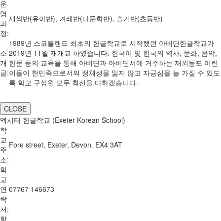
운
영
새싹반(유아반), 겨레반(다문화반), 슬기반(초등반)
과
정:
1989년 스코틀랜드 최초의 한글학교로 시작했던 아버딘한글학교가
소
2019년 11월 재개교 하였습니다. 한국어 및 한국의 역사, 문화, 음악,
개
한문 등의 교육을 통해 아버딘과 아버딘셔에 거주하는 재외동포 어린
글:
이들이 한민족으로서의 정체성을 잃지 않고 자긍심을 늘 가질 수 있도
록 학교 구성원 모두 최선을 다하겠습니다.
CLOSE
엑시터 한글학교 (Exeter Korean School)
학
교
Fore street, Exeter, Devon. EX4 3AT
주
소:
학
교
연
07767 146673
락
처:
학