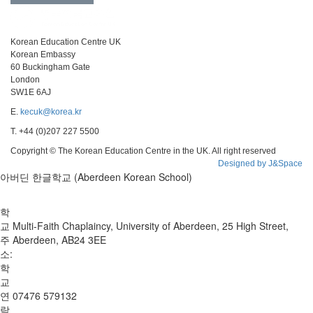
Korean Education Centre UK
Korean Embassy
60 Buckingham Gate
London
SW1E 6AJ
E.
kecuk@korea.kr
T. +44 (0)207 227 5500
Copyright © The Korean Education Centre in the UK. All right reserved
Designed by J&Space
아버딘 한글학교 (Aberdeen Korean School)
학
교
Multi-Faith Chaplaincy, University of Aberdeen, 25 High Street,
주
Aberdeen, AB24 3EE
소:
학
교
연
07476 579132
락