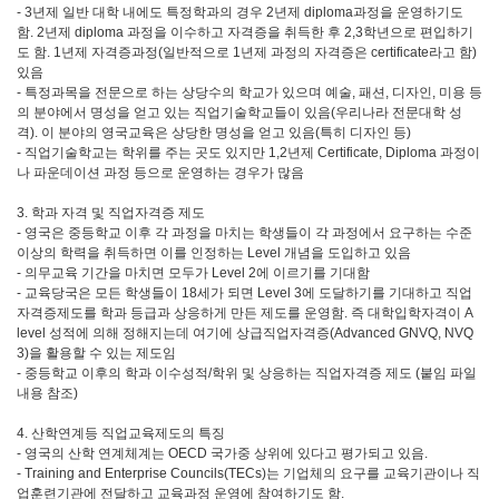
- 3년제 일반 대학 내에도 특정학과의 경우 2년제 diploma과정을 운영하기도
함. 2년제 diploma 과정을 이수하고 자격증을 취득한 후 2,3학년으로 편입하기
도 함. 1년제 자격증과정(일반적으로 1년제 과정의 자격증은 certificate라고 함)
있음
- 특정과목을 전문으로 하는 상당수의 학교가 있으며 예술, 패션, 디자인, 미용 등
의 분야에서 명성을 얻고 있는 직업기술학교들이 있음(우리나라 전문대학 성
격). 이 분야의 영국교육은 상당한 명성을 얻고 있음(특히 디자인 등)
- 직업기술학교는 학위를 주는 곳도 있지만 1,2년제 Certificate, Diploma 과정이
나 파운데이션 과정 등으로 운영하는 경우가 많음
3. 학과 자격 및 직업자격증 제도
- 영국은 중등학교 이후 각 과정을 마치는 학생들이 각 과정에서 요구하는 수준
이상의 학력을 취득하면 이를 인정하는 Level 개념을 도입하고 있음
- 의무교육 기간을 마치면 모두가 Level 2에 이르기를 기대함
- 교육당국은 모든 학생들이 18세가 되면 Level 3에 도달하기를 기대하고 직업
자격증제도를 학과 등급과 상응하게 만든 제도를 운영함. 즉 대학입학자격이 A
level 성적에 의해 정해지는데 여기에 상급직업자격증(Advanced GNVQ, NVQ
3)을 활용할 수 있는 제도임
- 중등학교 이후의 학과 이수성적/학위 및 상응하는 직업자격증 제도 (붙임 파일
내용 참조)
4. 산학연계등 직업교육제도의 특징
- 영국의 산학 연계체계는 OECD 국가중 상위에 있다고 평가되고 있음.
- Training and Enterprise Councils(TECs)는 기업체의 요구를 교육기관이나 직
업훈련기관에 전달하고 교육과정 운영에 참여하기도 함.