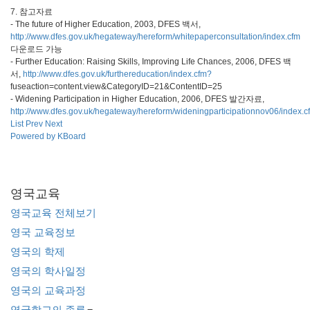
7. 참고자료
- The future of Higher Education, 2003, DFES 백서,
http://www.dfes.gov.uk/hegateway/hereform/whitepaperconsultation/index.cfm
다운로드 가능
- Further Education: Raising Skills, Improving Life Chances, 2006, DFES 백
서,
http://www.dfes.gov.uk/furthereducation/index.cfm?
fuseaction=content.view&CategoryID=21&ContentID=25
- Widening Participation in Higher Education, 2006, DFES 발간자료,
http://www.dfes.gov.uk/hegateway/hereform/wideningparticipationnov06/index.c
List
Prev
Next
Powered by KBoard
영국교육
영국교육 전체보기
영국 교육정보
영국의 학제
영국의 학사일정
영국의 교육과정
영국학교의 종류