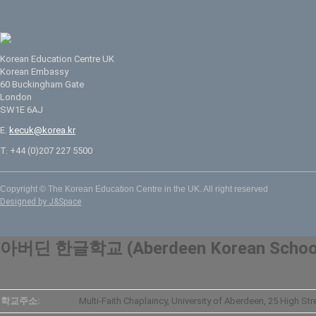
Korean Education Centre UK
Korean Embassy
60 Buckingham Gate
London
SW1E 6AJ
E.
kecuk@korea.kr
T. +44 (0)207 227 5500
Copyright © The Korean Education Centre in the UK. All right reserved
Designed by J&Space
아버딘 한글학교 (Aberdeen Korean Schoo
학교주소:
Multi-Faith Chaplaincy, University of Aberdeen, 25 High St